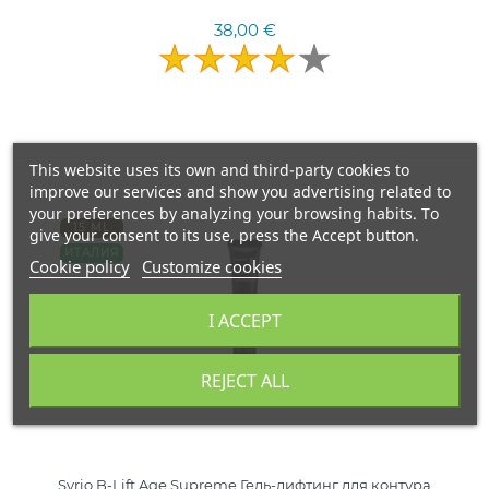
38,00 €
This website uses its own and third-party cookies to
improve our services and show you advertising related to
your preferences by analyzing your browsing habits. To
15 ML
give your consent to its use, press the Accept button.
ИТАЛИЯ
Cookie policy
Customize cookies
I ACCEPT
REJECT ALL
Syrio B-Lift Age Supreme Гель-лифтинг для контура