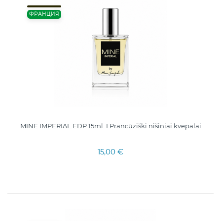
ФРАНЦИЯ
MINE IMPERIAL EDP 15ml. I Prancūziški nišiniai kvepalai
15,00 €