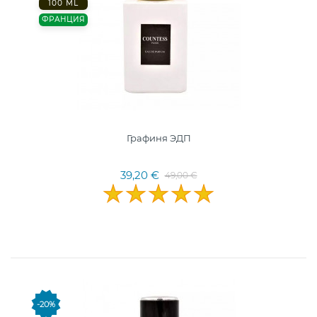
100 ML
ФРАНЦИЯ
Графиня ЭДП
39,20 €
49,00 €
-20%