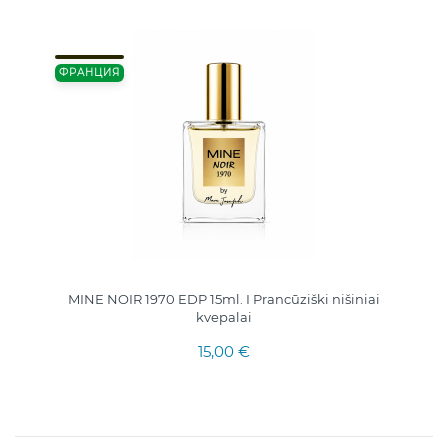
ФРАНЦИЯ
MINE NOIR 1970 EDP 15ml. I Prancūziški nišiniai
kvepalai
15,00 €