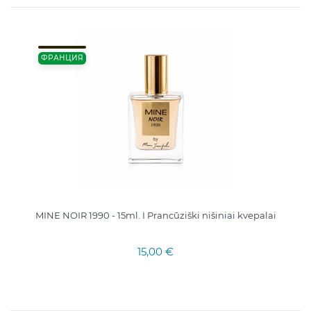
ФРАНЦИЯ
MINE NOIR 1990 - 15ml. I Prancūziški nišiniai kvepalai
15,00 €