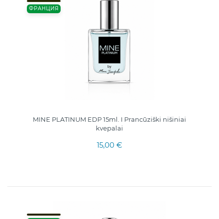
ФРАНЦИЯ
MINE PLATINUM EDP 15ml. I Prancūziški nišiniai
kvepalai
15,00 €