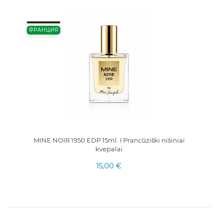
ФРАНЦИЯ
MINE NOIR 1950 EDP 15ml. I Prancūziški nišiniai
kvepalai
15,00 €