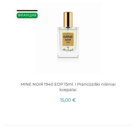
ФРАНЦИЯ
MINE NOIR 1940 EDP 15ml. I Prancūziški nišiniai
kvepalai
15,00 €