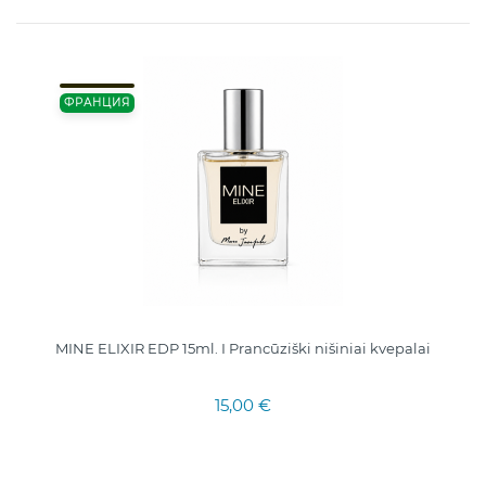
ФРАНЦИЯ
MINE ELIXIR EDP 15ml. I Prancūziški nišiniai kvepalai
15,00 €