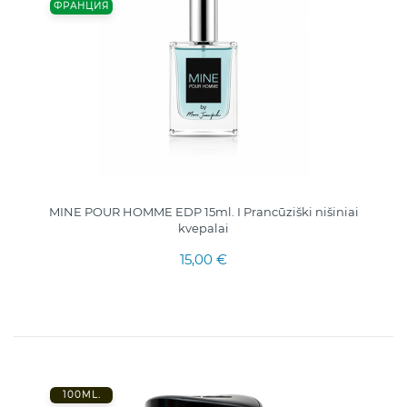
ФРАНЦИЯ
MINE POUR HOMME EDP 15ml. I Prancūziški nišiniai
kvepalai
15,00 €
100ML.