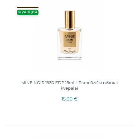
ФРАНЦИЯ
MINE NOIR 1930 EDP 15ml. I Prancūziški nišiniai
kvepalai
15,00 €