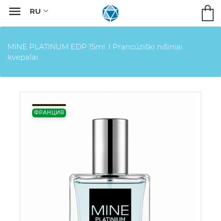

MINE PLATINUM EDP 15ml. I Prancūziški nišiniai
kvepalai
ФРАНЦИЯ