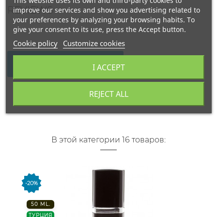
This website uses its own and third-party cookies to
REVIEWS
improve our services and show you advertising related to
your preferences by analyzing your browsing habits. To
give your consent to its use, press the Accept button.
Cookie policy
Customize cookies
WRITE YOUR REVIEW
I ACCEPT
REJECT ALL
В этой категории 16 товаров:
-20%
50 ML.
ТУРЦИЯ