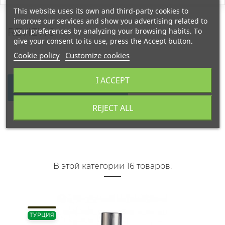
This website uses its own and third-party cookies to
improve our services and show you advertising related to
REVIEWS
your preferences by analyzing your browsing habits. To
give your consent to its use, press the Accept button.
Cookie policy
Customize cookies
I ACCEPT
WRITE YOUR REVIEW
REJECT ALL
В этой категории 16 товаров:
ТУРЦИЯ