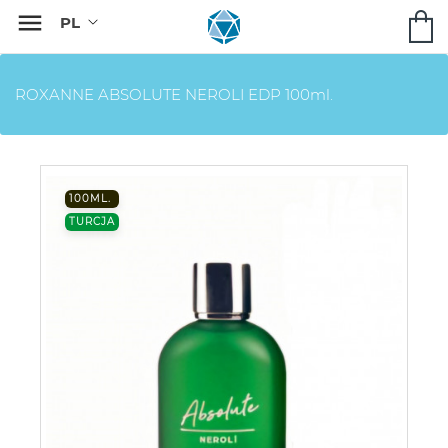

ROXANNE ABSOLUTE NEROLI EDP 100ml.
100ML.
TURCJA