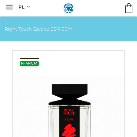

Right Touch Escape EDP 90ml
FRANCJA