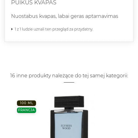
PUIKUS KVAPAS
Nuostabus kvapas, labai geras aptarnavimas
1 z 1 ludzie uznali ten przegląd za przydatny.
16 inne produkty należące do tej samej kategorii:
100 ML
FRANCJA