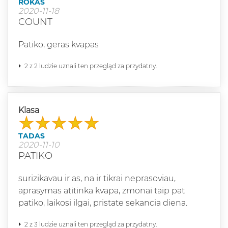
ROKAS
2020-11-18
COUNT
Patiko, geras kvapas
2 z 2 ludzie uznali ten przegląd za przydatny.
Klasa
TADAS
2020-11-10
PATIKO
surizikavau ir as, na ir tikrai neprasoviau,
aprasymas atitinka kvapa, zmonai taip pat
patiko, laikosi ilgai, pristate sekancia diena.
2 z 3 ludzie uznali ten przegląd za przydatny.