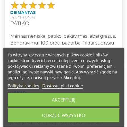
DEIMANTAS
2023-02-23
PATIKO
Man asmeniskai patiko,ipakavimas labai grazus.
Bendravimui 100 proc. pagarba. Tikrai sugrysiu
dar.
Ta witryna korzysta z własnych plików cookie i plików
cookie stron trzecich w celu ulepszenia naszych usług i
pokazywać Ci reklamy związane z Twoimi preferencjami,
analizując Twoje nawyki nawigacja. Aby wyrazić zgodę na
jego użycie, naciśnij przycisk Akceptuj.
Klasa
Polityka cookies
Dostosuj pliki cookie
DARIUS
2022-11-28
AKCEPTUJĘ
PUIKUS KVEPALAI
ODRZUĆ WSZYSTKO
Noriu padekoti uz situos kvepalus,nes jie man
padejo surasti drauge kuri alpsta nuo sito