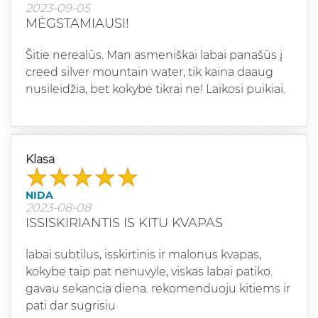
2023-09-05
MĖGSTAMIAUSI!
Šitie nerealūs. Man asmeniškai labai panašūs į
creed silver mountain water, tik kaina daaug
nusileidžia, bet kokybė tikrai ne! Laikosi puikiai.
Klasa
NIDA
2023-08-08
ISSISKIRIANTIS IS KITU KVAPAS
labai subtilus, isskirtinis ir malonus kvapas,
kokybe taip pat nenuvyle, viskas labai patiko.
gavau sekancia diena. rekomenduoju kitiems ir
pati dar sugrisiu