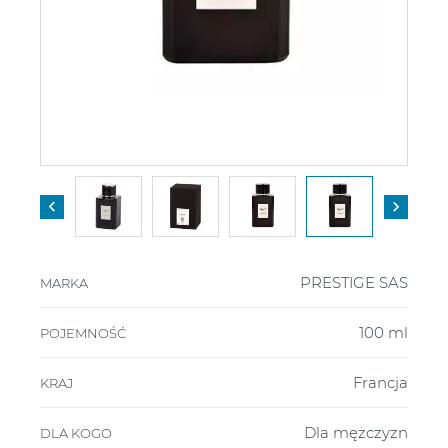


PRESTIGE SAS
MARKA
100 ml
POJEMNOŚĆ
Francja
KRAJ
Dla mężczyzn
DLA KOGO