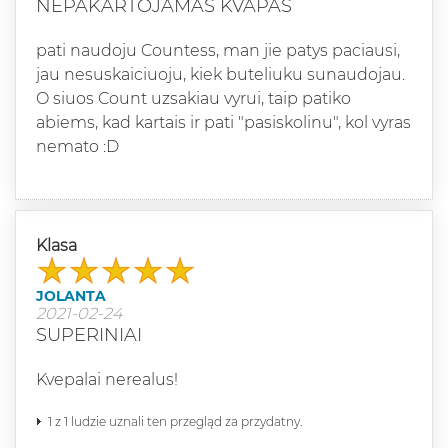
NEPAKARTOJAMAS KVAPAS
pati naudoju Countess, man jie patys paciausi,
jau nesuskaiciuoju, kiek buteliuku sunaudojau.
O siuos Count uzsakiau vyrui, taip patiko
abiems, kad kartais ir pati "pasiskolinu", kol vyras
nemato :D
Klasa
JOLANTA
2021-02-24
SUPERINIAI
Kvepalai nerealus!
1 z 1 ludzie uznali ten przegląd za przydatny.