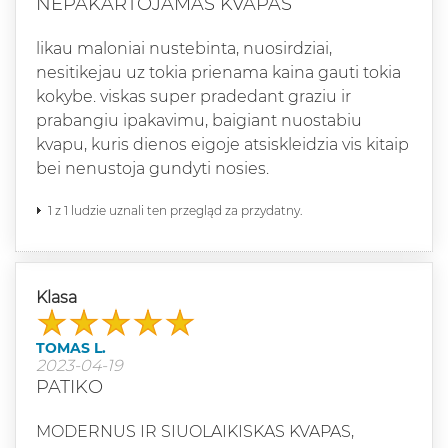
NEPAKARTOJAMAS KVAPAS
likau maloniai nustebinta, nuosirdziai,
nesitikejau uz tokia prienama kaina gauti tokia
kokybe. viskas super pradedant graziu ir
prabangiu ipakavimu, baigiant nuostabiu
kvapu, kuris dienos eigoje atsiskleidzia vis kitaip
bei nenustoja gundyti nosies.
1 z 1 ludzie uznali ten przegląd za przydatny.
Klasa
TOMAS L.
2023-04-19
PATIKO
MODERNUS IR SIUOLAIKISKAS KVAPAS,