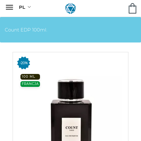

Count EDP 100ml.
-20%
100 ML
FRANCJA