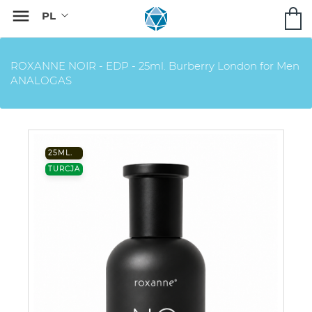

ROXANNE NOIR - EDP - 25ml. Burberry London for Men
ANALOGAS
25ML.
TURCJA