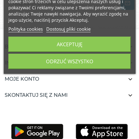
cookie stron trzecich w celu ulepszenia naszych usług i
pokazywać Ci reklamy związane z Twoimi preferencjami,
analizując Twoje nawyki nawigacja. Aby wyrazić zgodę na
jego użycie, naciśnij przycisk Akceptuj.
Polityka cookies
Dostosuj pliki cookie
AKCEPTUJĘ

BURKALIFA
ODRZUĆ WSZYSTKO

INFORMACJA

MOJE KONTO

SKONTAKTUJ SIĘ Z NAMI