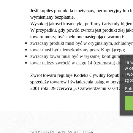
Jeśli kupiłeś produkt kosmetyczny, perfumeryjny lub 
wymieniany bezpłatnie.
Wysokiej jakości kosmetyki, perfumy i artykuły higien
W przypadku, gdy powód zwrotu jest produkt złej jako
towaru muszą być spełnione następujące warunki:
zwracany produkt musi być w oryginalnym, schludnym
towar musi być nieuszkodzony przez Kupującego;
zwracany towar musi być w tej samej konfiguracji, w 
Ta w
towar należy zwrócić w ciągu 14 (czternastu) dni od d
w ce
Twoi
Zwrot towaru reguluje Kodeks Cywilny Republiki Litew
zgod
sprzedaży towarów i świadczenia usług w przypadku z
Poli
2001 roku 29 czerwca „O zatwierdzeniu zasad zwrotu
SUBSKRYPCJA NEWSLETTERA