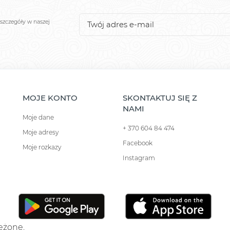
szczegóły w naszej
MOJE KONTO
SKONTAKTUJ SIĘ Z
NAMI
Moje dane
+ 370 604 84 474
Moje adresy
Facebook
Moje rozkazy
Instagram
zeżone.