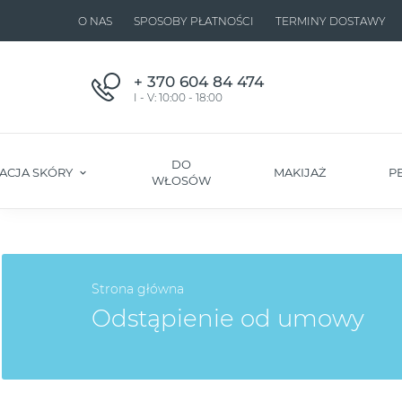
O NAS
SPOSOBY PŁATNOŚCI
TERMINY DOSTAWY
+ 370 604 84 474
I - V: 10:00 - 18:00
DO
ACJA SKÓRY
MAKIJAŻ
P
WŁOSÓW
Strona główna
Odstąpienie od umowy