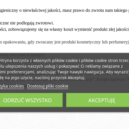
higieniczny o niewłaściwej jakości, masz prawo do zwrotu nam takiego
iczne nie podlegają zwrotowi.
ści, zobowiązujemy się na własny koszt wymienić produkt złej jakości 
 opakowaniu, gdy zwracany jest produkt kosmetyczny lub perfumeryj
jakiej otrzymał Kupujący;
itryna korzysta z własnych plików cookie i plików cookie stron trzec
aty jego otrzymania.
lu ulepszenia naszych usług i pokazywać Ci reklamy związane z
mi preferencjami, analizując Twoje nawyki nawigacja. Aby wyrazić
skiej, Rozporządzenie Ministra Gospodarki Republiki Litewskiej nr. 2
ę na jego użycie, naciśnij przycisk Akceptuj.
awierania umów za pomocą środków komunikacji”, Rozporządzenie Mini
tyka cookies
Dostosuj pliki cookie
 i wymiany rzeczy”.
ODRZUĆ WSZYSTKO
AKCEPTUJĘ