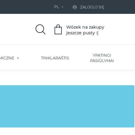
PL


ZALOGUJ SIĘ
Wózek na zakupy
jeszcze pusty :(
YPATINGI
MICZNE
TINKLARAŠTIS
PASIŪLYMAI