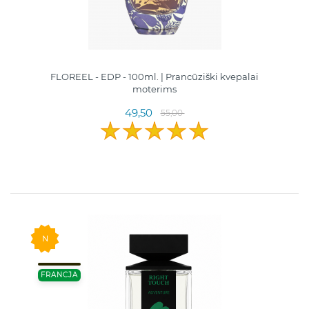
FLOREEL - EDP - 100ml. | Prancūziški kvepalai
moterims
49,50
55,00
N
FRANCJA