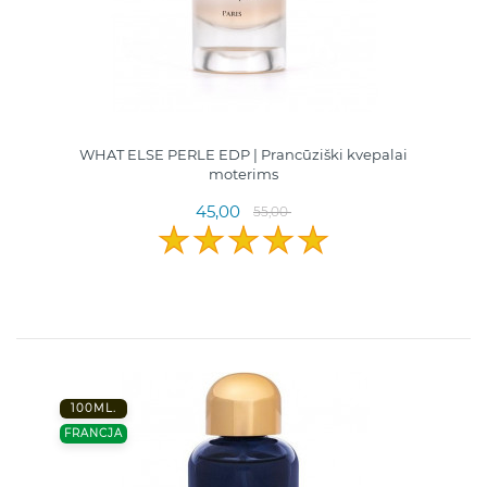
WHAT ELSE PERLE EDP | Prancūziški kvepalai
moterims
45,00
55,00
100ML.
FRANCJA