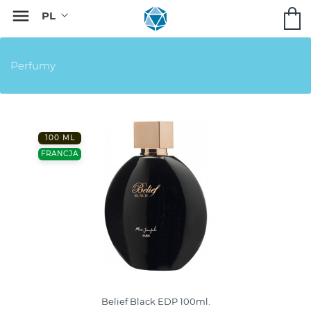

Perfumy
100 ML
FRANCJA
Belief Black EDP 100ml.