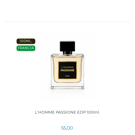
100ML.
FRANCJA
L'HOMME PASSIONE EDP 100ml.
55,00