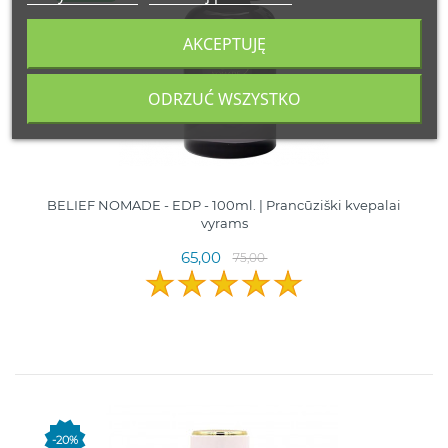
AKCEPTUJĘ
ODRZUĆ WSZYSTKO
BELIEF NOMADE - EDP - 100ml. | Prancūziški kvepalai
vyrams
65,00
75,00
-20%