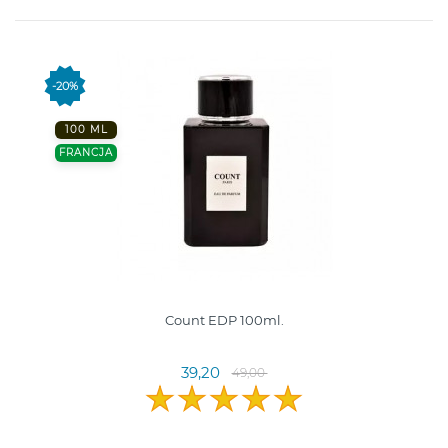
-20%
100 ML
FRANCJA
Count EDP 100ml.
39,20
49,00