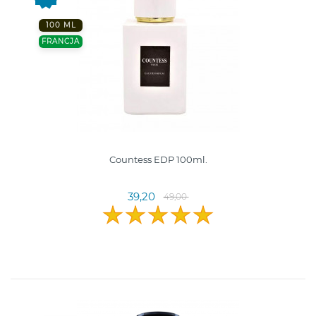
100 ML
FRANCJA
Countess EDP 100ml.
39,20
49,00