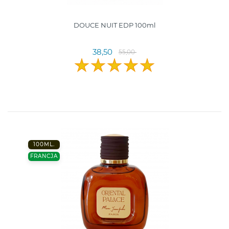
DOUCE NUIT EDP 100ml
38,50
55,00
100ML.
FRANCJA