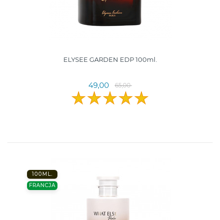
ELYSEE GARDEN EDP 100ml.
49,00
65,00
100ML.
FRANCJA