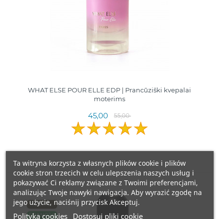
WHAT ELSE POUR ELLE EDP | Prancūziški kvepalai
moterims
45,00
55,00
Ta witryna korzysta z własnych plików cookie i plików
cookie stron trzecich w celu ulepszenia naszych usług i
pokazywać Ci reklamy związane z Twoimi preferencjami,
analizując Twoje nawyki nawigacja. Aby wyrazić zgodę na
jego użycie, naciśnij przycisk Akceptuj.
100ML.
Polityka cookies
Dostosuj pliki cookie
FRANCJA