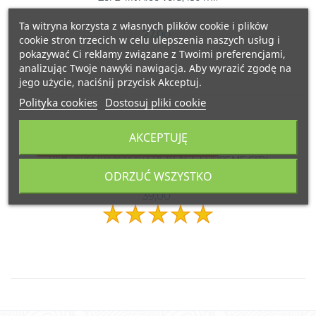
Ta witryna korzysta z własnych plików cookie i plików
27,00
cookie stron trzecich w celu ulepszenia naszych usług i
pokazywać Ci reklamy związane z Twoimi preferencjami,
analizując Twoje nawyki nawigacja. Aby wyrazić zgodę na
jego użycie, naciśnij przycisk Akceptuj.
Polityka cookies
Dostosuj pliki cookie
AKCEPTUJĘ
OBECNIE BRAK NA STANIE
Blift veido kremas su SPF30 AGE SUPREME CITY
50ML.
DEFENCE 50ml.
ODRZUĆ WSZYSTKO
WŁOCHY
39,00