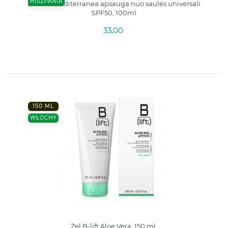
HISZPANIA
Beaute Mediterranea apsauga nuo saulės universali
SPF50, 100ml
33,00
150 ML
WŁOCHY
Żel B-lift Aloe Vera, 150 ml.