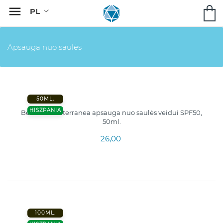

Apsauga nuo saulės
50ML.
HISZPANIA
Beaute Mediterranea apsauga nuo saulės veidui SPF50,
50ml.
26,00
100ML.