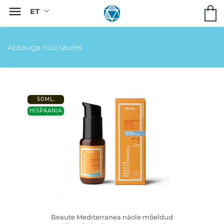

Apsauga nuo saulės
50ML.
HISPAANIA
Beaute Mediterranea näole mõeldud