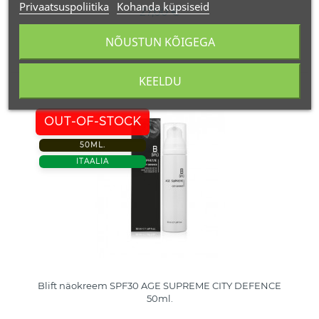
Privaatsuspoliitika
Kohanda küpsiseid
27,00 €
NÕUSTUN KÕIGEGA
KEELDU
OUT-OF-STOCK
50ML.
ITAALIA
Blift näokreem SPF30 AGE SUPREME CITY DEFENCE
50ml.