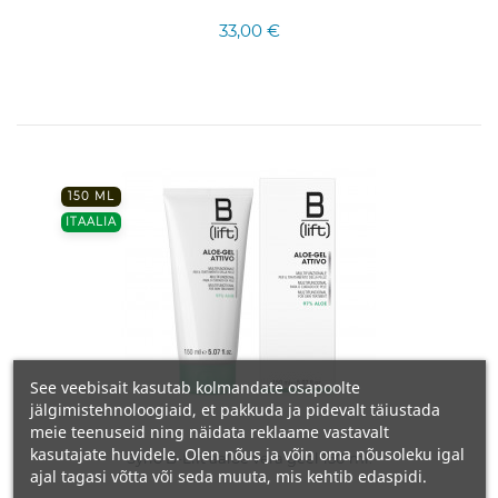
33,00 €
150 ML
ITAALIA
See veebisait kasutab kolmandate osapoolte
jälgimistehnoloogiaid, et pakkuda ja pidevalt täiustada
meie teenuseid ning näidata reklaame vastavalt
kasutajate huvidele. Olen nõus ja võin oma nõusoleku igal
Syrio B-Lift aaloe vera geel 150 ml.
ajal tagasi võtta või seda muuta, mis kehtib edaspidi.