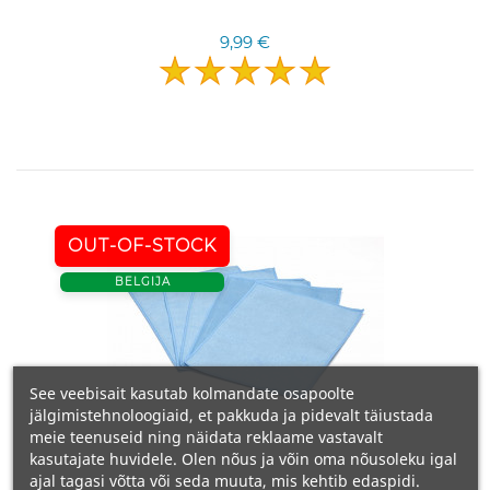
9,99 €
OUT-OF-STOCK
BELGIJA
See veebisait kasutab kolmandate osapoolte
jälgimistehnoloogiaid, et pakkuda ja pidevalt täiustada
meie teenuseid ning näidata reklaame vastavalt
kasutajate huvidele. Olen nõus ja võin oma nõusoleku igal
ajal tagasi võtta või seda muuta, mis kehtib edaspidi.