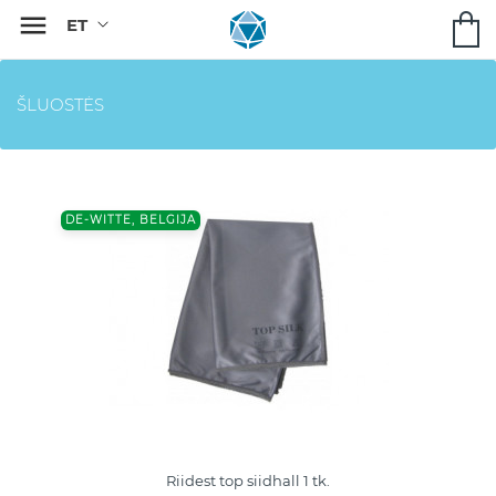

ŠLUOSTĖS
DE-WITTE, BELGIJA
Riidest top siidhall 1 tk.