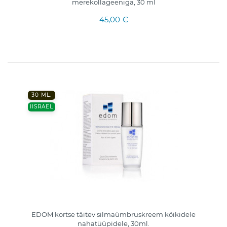
merekollageeniga, 30 ml
45,00 €
30 ML.
IISRAEL
EDOM kortse täitev silmaümbruskreem kõikidele
nahatüüpidele, 30ml.