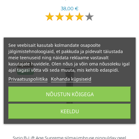
38,00 €
See veebisait kasutab kolmandate osapoolte
jälgimistehnoloogiaid, et pakkuda ja pidevalt täiustada
meie teenuseid ning näidata reklaame vastavalt
kasutajate huvidele. Olen nõus ja võin oma nõusoleku igal
15 ML
ajal tagasi võtta või seda muuta, mis kehtib edaspidi.
ITAALIA
Privaatsuspoliitika
Kohanda küpsiseid
NÕUSTUN KÕIGEGA
KEELDU
Syrio B-Lift Age Supreme silmaümbruse pinguldav geel