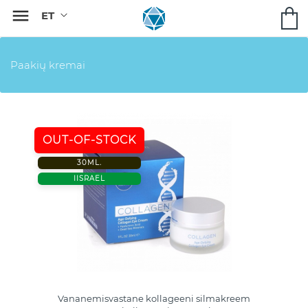

Paakių kremai
OUT-OF-STOCK
30ML.
IISRAEL
Vananemisvastane kollageeni silmakreem