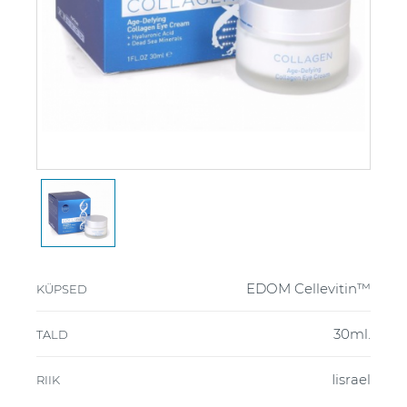
EDOM Cellevitin™
KÜPSED
30ml.
TALD
Iisrael
RIIK