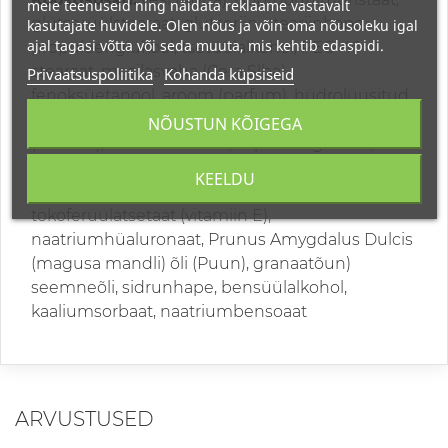
meie teenuseid ning näidata reklaame vastavalt
glütserüülstearaat, glütseriin, steariinhape,
kasutajate huvidele. Olen nõus ja võin oma nõusoleku igal
ajal tagasi võtta või seda muuta, mis kehtib edaspidi.
propüleenglükool, tsetüülalkohol, PEG-40
stearaat, mesilasvaha (Cera Slba),
Privaatsuspoliitika
Kohanda küpsiseid
fenoksüetanool, aroom (parfum), hüdrolüüsitud
butaanikollageen, sordikollageen, sordiin.
NÕUSTUN KÕIGEGA
(sheavõi), trietanoolamiin, kaprülüülglükool,
klorofenesiin, meresool (Surnumere Maris Sal),
KEELDU
Vitis Vinifera (viinamarja) seemneõli,
tokoferüülatsetaat (vitamiin E),
naatriumhüaluronaat, Prunus Amygdalus Dulcis
(magusa mandli) õli (Puun), granaatõun)
seemneõli, sidrunhape, bensüülalkohol,
kaaliumsorbaat, naatriumbensoaat
ARVUSTUSED