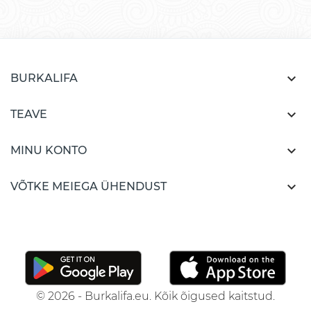

BURKALIFA

TEAVE

MINU KONTO

VÕTKE MEIEGA ÜHENDUST
© 2026 - Burkalifa.eu. Kõik õigused kaitstud.