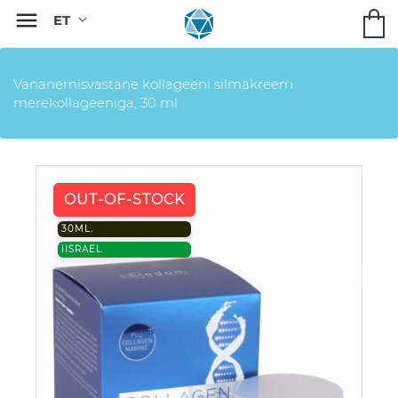

Vananemisvastane kollageeni silmakreem
merekollageeniga, 30 ml
OUT-OF-STOCK
30ML.
IISRAEL