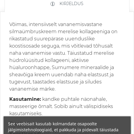
KIRJELDUS
Võimas, intensiivselt vananemisvastane
silmaümbruskreem merelise kollageeniga on
rikastatud suurepärase uuenduslike
koostisosade seguga, mis võitlevad tõhusalt
naha vananemise vastu. Täiustatud merelise
hüdrolüüsitud kollageeni, aktiivse
hüaluroonhappe, Surnumere mineraalide ja
sheavõiga kreem uuendab naha elastsust ja
tugevust, taastades elastsuse ja siludes
vananemise märke.
Kasutamine:
kandke puhtale näonahale,
masseerige õrnalt. Sobib ainult välispidiseks
kasutamiseks.
See veebisait kasutab kolmandate osapoolte
Tootja:
Frigor Ltd, Iisrael.
jälgimistehnoloogiaid, et pakkuda ja pidevalt täiustada
Koostisosad:
vesi (Aqua), isopropüülmüristaat,