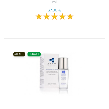
ml
37,00 €
30 ML.
IISRAEL