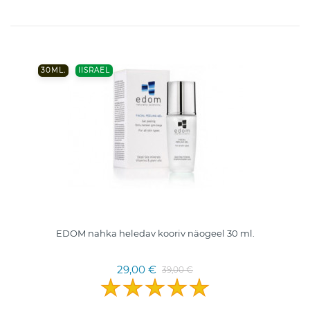
30ML.
IISRAEL
EDOM nahka heledav kooriv näogeel 30 ml.
29,00 €
39,00 €