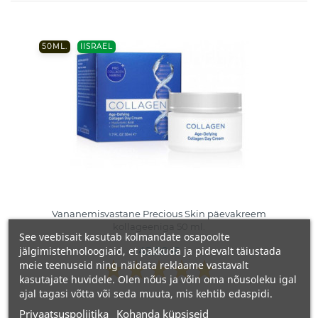
50ML.
IISRAEL
Vananemisvastane Precious Skin päevakreem
kollageeniga 50 ml.
See veebisait kasutab kolmandate osapoolte
jälgimistehnoloogiaid, et pakkuda ja pidevalt täiustada
42,00 €
meie teenuseid ning näidata reklaame vastavalt
kasutajate huvidele. Olen nõus ja võin oma nõusoleku igal
ajal tagasi võtta või seda muuta, mis kehtib edaspidi.
Privaatsuspoliitika
Kohanda küpsiseid