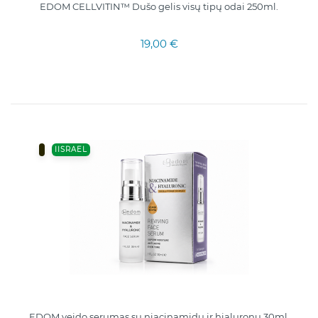
EDOM CELLVITIN™ Dušo gelis visų tipų odai 250ml.
19,00 €
IISRAEL
EDOM veido serumas su niacinamidu ir hialuronu 30ml.