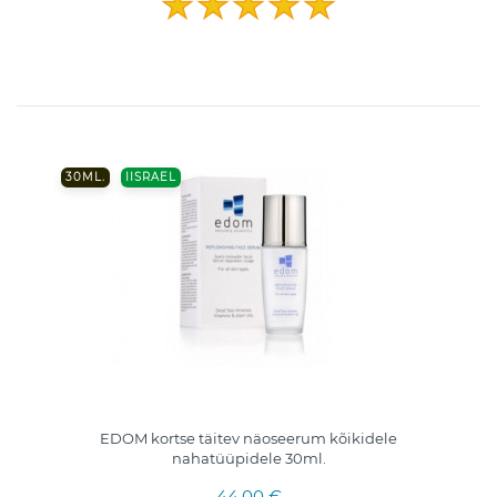
30ML.
IISRAEL
EDOM kortse täitev näoseerum kõikidele
nahatüüpidele 30ml.
44,00 €