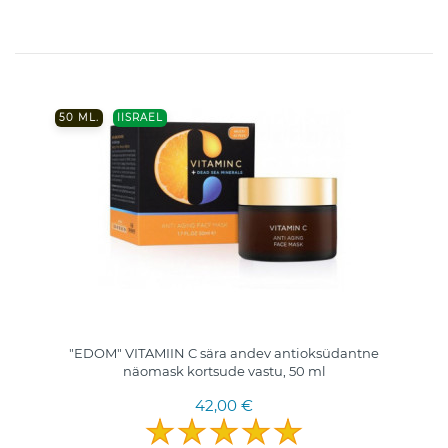
50 ML.
IISRAEL
"EDOM" VITAMIIN C sära andev antioksüdantne
näomask kortsude vastu, 50 ml
42,00 €