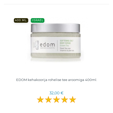
400 ML.
IISRAEL
EDOM kehakoorija rohelise tee aroomiga 400ml.
32,00 €