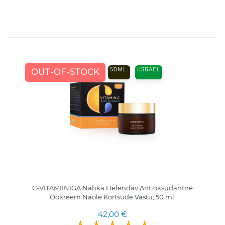
50ML.
IISRAEL
OUT-OF-STOCK
C-VITAMIINIGA Nahka Helendav Antioksüdantne
Öökreem Näole Kortsude Vastu, 50 ml.
42,00 €