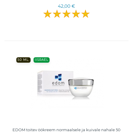
42,00 €
50 ML.
IISRAEL
EDOM toitev öökreem normaalsele ja kuivale nahale 50