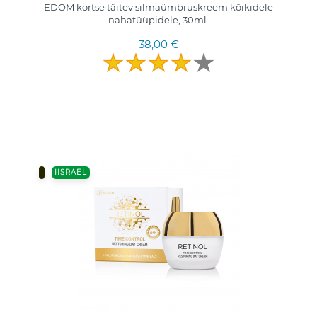
EDOM kortse täitev silmaümbruskreem kõikidele
nahatüüpidele, 30ml.
38,00 €
IISRAEL