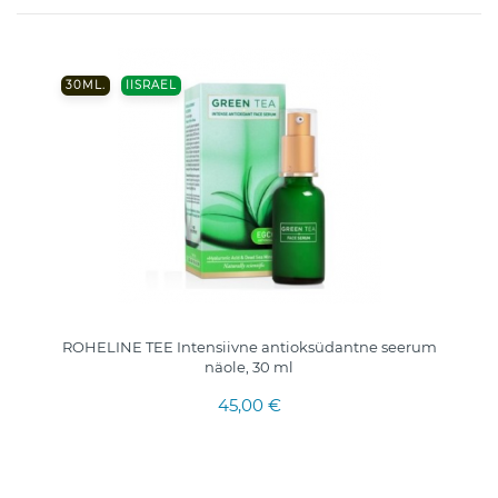
30ML.
IISRAEL
ROHELINE TEE Intensiivne antioksüdantne seerum
näole, 30 ml
45,00 €