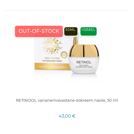
50ML.
IISRAEL
OUT-OF-STOCK
RETINOOL vananemisvastane öökreem näole, 50 ml
43,00 €