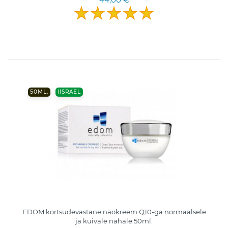
50ML.
IISRAEL
EDOM kortsudevastane näokreem Q10-ga normaalsele
ja kuivale nahale 50ml.