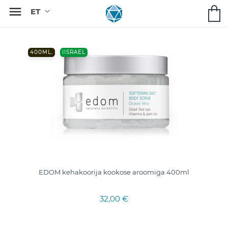

400ML.
IISRAEL
EDOM kehakoorija kookose aroomiga 400ml
32,00 €