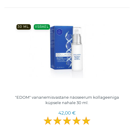
30 ML.
IISRAEL
"EDOM" vananemisvastane näoseerum kollageeniga
küpsele nahale 30 ml.
42,00 €