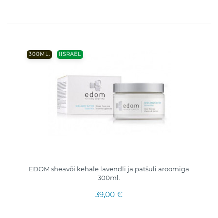
300ML.
IISRAEL
EDOM sheavõi kehale lavendli ja patšuli aroomiga
300ml.
39,00 €