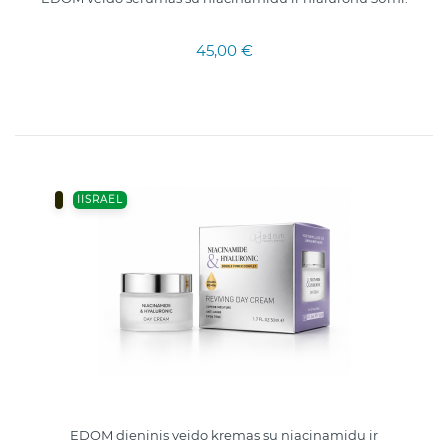
45,00 €
IISRAEL
EDOM dieninis veido kremas su niacinamidu ir