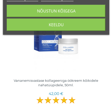
NÕUSTUN KÕIGEGA
50 ML.
IISRAEL
KEELDU
Vananemisvastase kollageeniga öökreem kõikidele
nahatüüpidele, 50ml.
42,00 €