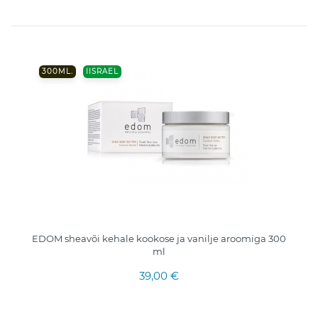
300ML.
IISRAEL
EDOM sheavõi kehale kookose ja vanilje aroomiga 300
ml
39,00 €