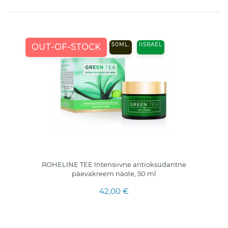
50ML.
IISRAEL
OUT-OF-STOCK
ROHELINE TEE Intensiivne antioksüdantne
päevakreem näole, 50 ml
42,00 €