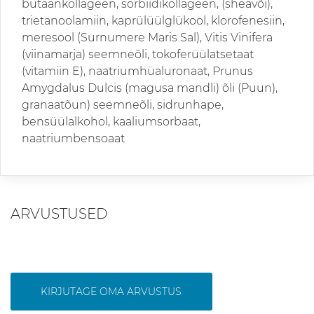
butaankollageen, sorbiidikollageen, (sheavõi),
trietanoolamiin, kaprülüülglükool, klorofenesiin,
meresool (Surnumere Maris Sal), Vitis Vinifera
(viinamarja) seemneõli, tokoferüülatsetaat
(vitamiin E), naatriumhüaluronaat, Prunus
Amygdalus Dulcis (magusa mandli) õli (Puun),
granaatõun) seemneõli, sidrunhape,
bensüülalkohol, kaaliumsorbaat,
naatriumbensoaat
ARVUSTUSED
KIRJUTAGE OMA ARVUSTUS