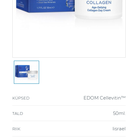
EDOM Cellevitin™
KÜPSED
50ml.
TALD
Iisrael
RIIK