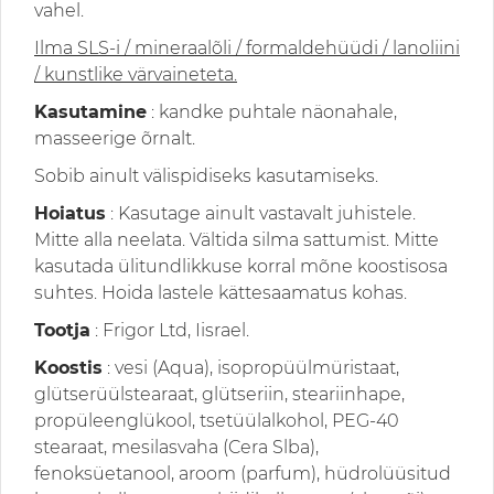
vahel.
Ilma SLS-i / mineraalõli / formaldehüüdi / lanoliini
/ kunstlike värvaineteta.
Kasutamine
: kandke puhtale näonahale,
masseerige õrnalt.
Sobib ainult välispidiseks kasutamiseks.
Hoiatus
: Kasutage ainult vastavalt juhistele.
Mitte alla neelata. Vältida silma sattumist. Mitte
kasutada ülitundlikkuse korral mõne koostisosa
suhtes. Hoida lastele kättesaamatus kohas.
Tootja
: Frigor Ltd, Iisrael.
Koostis
: vesi (Aqua), isopropüülmüristaat,
glütserüülstearaat, glütseriin, steariinhape,
propüleenglükool, tsetüülalkohol, PEG-40
stearaat, mesilasvaha (Cera Slba),
fenoksüetanool, aroom (parfum), hüdrolüüsitud