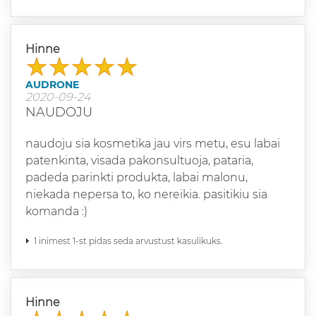
Hinne
AUDRONE
2020-09-24
NAUDOJU
naudoju sia kosmetika jau virs metu, esu labai
patenkinta, visada pakonsultuoja, pataria,
padeda parinkti produkta, labai malonu,
niekada nepersa to, ko nereikia. pasitikiu sia
komanda :)
1 inimest 1-st pidas seda arvustust kasulikuks.
Hinne