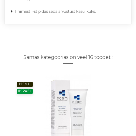
1 inimest 1-st pidas seda arvustust kasulikuks.
Samas kategoorias on veel 16 toodet :
125ML.
IISRAEL