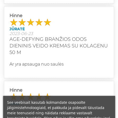
Hinne
JŪRATĖ
2023-06-23
AGE-DEFYING BRANŽIOS ODOS
DIENINIS VEIDO KREMAS SU KOLAGENU
50 M
Ar yra apsauga nuo saulės
Hinne
See veebisait kasutab kolmandate osapoolte
JANE
jälgimistehnoloogiaid, et pakkuda ja pidevalt täiustada
2023-06-13
meie teenuseid ning näidata reklaame vastavalt
TIKO IR PATIKO