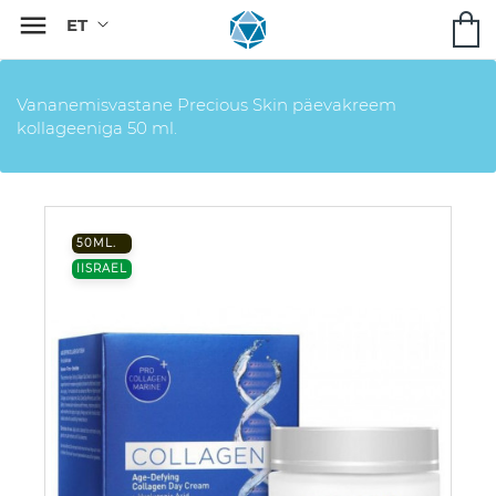

Vananemisvastane Precious Skin päevakreem
kollageeniga 50 ml.
50ML.
IISRAEL