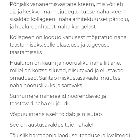
Põhjalik vananemisvastane kreem, mis võitleb
aja ja keskkonna mõjudega. Küpse naha kreem
sisaldab kollageeni, naha arhitektuurset päritolu,
ja hüaluroonhapet, naha kangelast.
Kollageen on loodud vanusest mõjutatud naha
taastamiseks, selle elastsuse ja tugevuse
taastamiseks.
Hüaluron on kauni ja noorusliku naha liitlane,
millel on kortse siluvad, niisutavad ja elustavad
omadused. Säilitab niiskustasakaalu, muutes
naha nooruslikuks ja säravaks.
Surnumere mineraalid noorendavad ja
taastavad naha elujõudu.
Võipuu intensiivselt toidab ja niisutab.
See on austusavaldus teie nahale!
Täiuslik harmoonia looduse, teaduse ja kvaliteedi