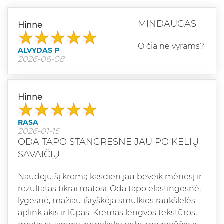
MINDAUGAS
Hinne
O čia ne vyrams?
ALVYDAS P
2026-06-08
Hinne
RASA
2026-01-15
ODA TAPO STANGRESNĖ JAU PO KELIŲ
SAVAIČIŲ
Naudoju šį kremą kasdien jau beveik mėnesį ir
rezultatas tikrai matosi. Oda tapo elastingesnė,
lygesnė, mažiau išryškėja smulkios raukšlelės
aplink akis ir lūpas. Kremas lengvos tekstūros,