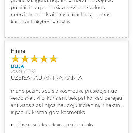
greitai susigeria, nepalieka riebumo pojūčio ir
puikiai tinka po makiažu. Kvapas švelnus,
neerzinantis. Tikrai pirksiu dar kartą – geras
kainos ir kokybės santykis.
Hinne
LILIJA
2023-07-13
UZSISAKAU ANTRA KARTA
mano pazintis su sia kosmetika prasidejo nuo
veido sveitiklio, kuris ant tiek patiko, kad perejau
ant visos sios linijos, naudoju ir dienini, ir naktini,
ir paakiu krema. gera kosmetika
1 inimest 1-st pidas seda arvustust kasulikuks.