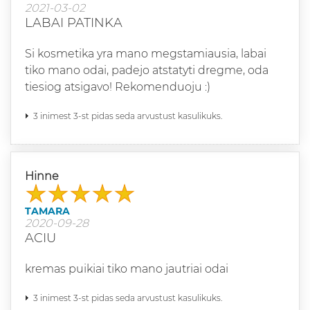
2021-03-02
LABAI PATINKA
Si kosmetika yra mano megstamiausia, labai
tiko mano odai, padejo atstatyti dregme, oda
tiesiog atsigavo! Rekomenduoju :)
3 inimest 3-st pidas seda arvustust kasulikuks.
Hinne
TAMARA
2020-09-28
ACIU
kremas puikiai tiko mano jautriai odai
3 inimest 3-st pidas seda arvustust kasulikuks.