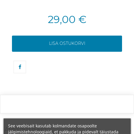
29,00 €
LISA OSTUKORVI
See veebisait kasutab kolmandate osapoolte
ARVUSTUSED
jälgimistehnoloogiaid, et pakkuda ja pidevalt täiustada