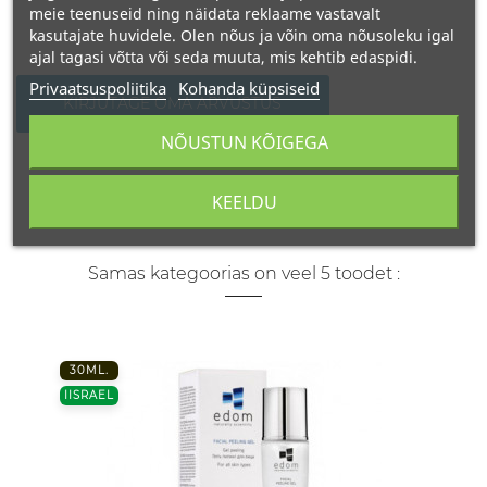
meie teenuseid ning näidata reklaame vastavalt
kasutajate huvidele. Olen nõus ja võin oma nõusoleku igal
ajal tagasi võtta või seda muuta, mis kehtib edaspidi.
Privaatsuspoliitika
Kohanda küpsiseid
KIRJUTAGE OMA ARVUSTUS
NÕUSTUN KÕIGEGA
KEELDU
Samas kategoorias on veel 5 toodet :
30ML.
IISRAEL