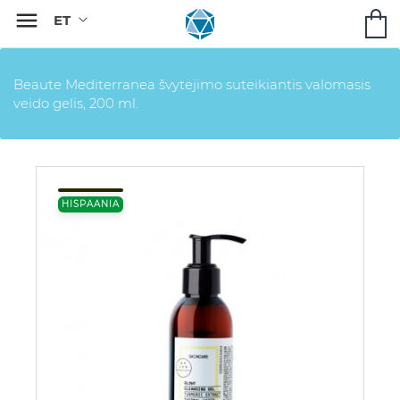

Beaute Mediterranea švytėjimo suteikiantis valomasis
veido gelis, 200 ml.
HISPAANIA