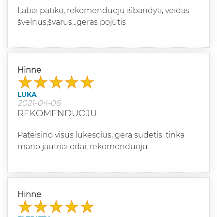
Labai patiko, rekomenduoju išbandyti, veidas
švelnus,švarus...geras pojūtis
Hinne
LUKA
2021-04-06
REKOMENDUOJU
Pateisino visus lukescius, gera sudetis, tinka
mano jautriai odai, rekomenduoju.
Hinne