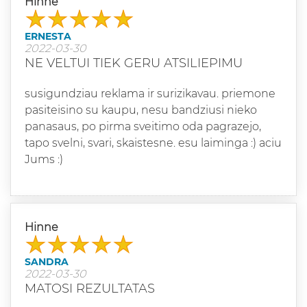
Hinne
ERNESTA
2022-03-30
NE VELTUI TIEK GERU ATSILIEPIMU
susigundziau reklama ir surizikavau. priemone
pasiteisino su kaupu, nesu bandziusi nieko
panasaus, po pirma sveitimo oda pagrazejo,
tapo svelni, svari, skaistesne. esu laiminga :) aciu
Jums :)
Hinne
SANDRA
2022-03-30
MATOSI REZULTATAS