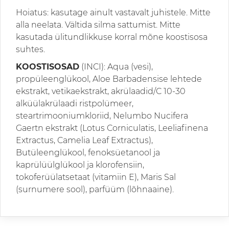
Hoiatus: kasutage ainult vastavalt juhistele. Mitte
alla neelata. Vältida silma sattumist. Mitte
kasutada ülitundlikkuse korral mõne koostisosa
suhtes.
KOOSTISOSAD
(INCI): Aqua (vesi),
propüleenglükool, Aloe Barbadensise lehtede
ekstrakt, vetikaekstrakt, akrülaadid/C 10-30
alküülakrülaadi ristpolümeer,
steartrimooniumkloriid, Nelumbo Nucifera
Gaertn ekstrakt (Lotus Corniculatis, Leeliafinena
Extractus, Camelia Leaf Extractus),
Butüleenglükool, fenoksüetanool ja
kaprülüülglükool ja klorofensiin,
tokoferüülatsetaat (vitamiin E), Maris Sal
(surnumere sool), parfüüm (lõhnaaine).