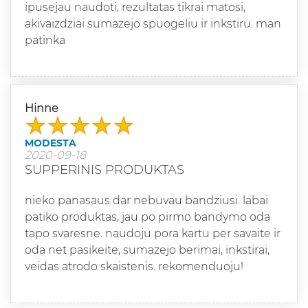
ipusejau naudoti, rezultatas tikrai matosi,
akivaizdziai sumazejo spuogeliu ir inkstiru. man
patinka
Hinne
MODESTA
2020-09-18
SUPPERINIS PRODUKTAS
nieko panasaus dar nebuvau bandziusi. labai
patiko produktas, jau po pirmo bandymo oda
tapo svaresne. naudoju pora kartu per savaite ir
oda net pasikeite, sumazejo berimai, inkstirai,
veidas atrodo skaistenis. rekomenduoju!