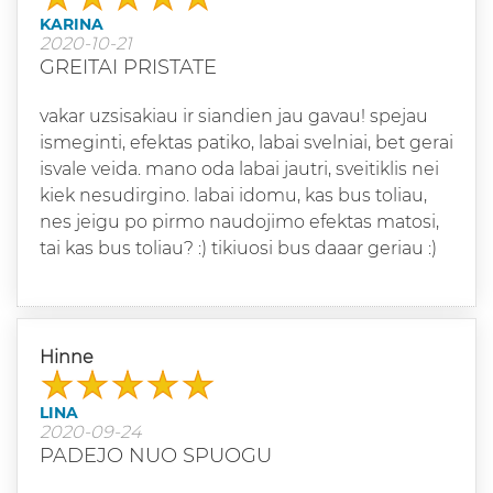
KARINA
2020-10-21
GREITAI PRISTATE
vakar uzsisakiau ir siandien jau gavau! spejau
ismeginti, efektas patiko, labai svelniai, bet gerai
isvale veida. mano oda labai jautri, sveitiklis nei
kiek nesudirgino. labai idomu, kas bus toliau,
nes jeigu po pirmo naudojimo efektas matosi,
tai kas bus toliau? :) tikiuosi bus daaar geriau :)
Hinne
LINA
2020-09-24
PADEJO NUO SPUOGU