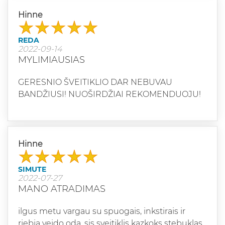
Hinne
REDA
2022-09-14
MYLIMIAUSIAS
GERESNIO ŠVEITIKLIO DAR NEBUVAU
BANDŽIUSI! NUOŠIRDŽIAI REKOMENDUOJU!
Hinne
SIMUTE
2022-07-27
MANO ATRADIMAS
ilgus metu vargau su spuogais, inkstirais ir
riebia veido oda. sis sveitiklis kazkoks stebuklas,