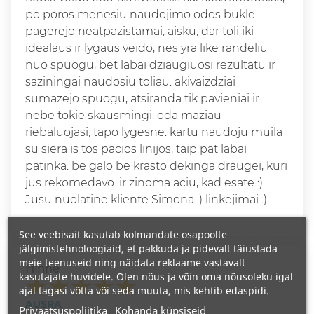
po poros menesiu naudojimo odos bukle
pagerejo neatpazistamai, aisku, dar toli iki
idealaus ir lygaus veido, nes yra like randeliu
nuo spuogu, bet labai dziaugiuosi rezultatu ir
saziningai naudosiu toliau. akivaizdziai
sumazejo spuogu, atsiranda tik pavieniai ir
nebe tokie skausmingi, oda maziau
riebaluojasi, tapo lygesne. kartu naudoju muila
su siera is tos pacios linijos, taip pat labai
patinka. be galo be krasto dekinga draugei, kuri
jus rekomedavo. ir zinoma aciu, kad esate :)
Jusu nuolatine kliente Simona :) linkejimai :)
See veebisait kasutab kolmandate osapoolte
jälgimistehnoloogiaid, et pakkuda ja pidevalt täiustada
meie teenuseid ning näidata reklaame vastavalt
Hinne
kasutajate huvidele. Olen nõus ja võin oma nõusoleku igal
ajal tagasi võtta või seda muuta, mis kehtib edaspidi.
AUSRA
Privaatsuspoliitika
Kohanda küpsiseid