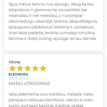
ilgus metus kenciu nuo spuogu, daug ka esu
isbandziusi ir geresnio nei sis sveitiklis dar
neatradau ir net neieskau, o nuosirdziai
rekomeduoju isbandyti kitiems, labai efektyvus,
dziaugiuosi pasikliovusi reklama ir uzsisakiusi,
man labai padeda, zenkliai sumazejo smulkus
berimai ir dideli pulingi spuogai reciau islenda
Hinne
ELEONORA
2021-10-07
MANO ATRADIMAS
labai patenkinta siuo sveitikliu, niekada nieko
panasaus nebuvau bandziusi. oda po jo svari,
svelni, sumazeji berimai, inkstirai, veidas