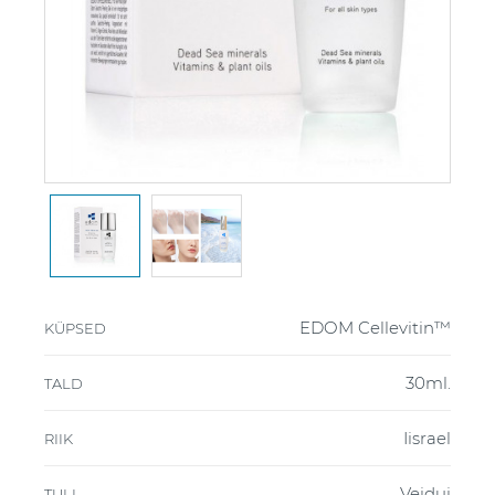
EDOM Cellevitin™
KÜPSED
30ml.
TALD
Iisrael
RIIK
Veidui
TULI