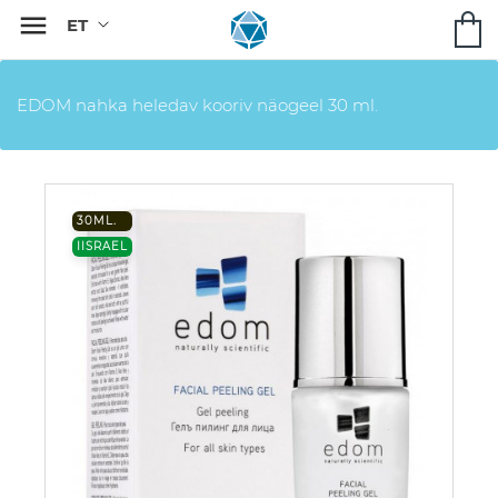

EDOM nahka heledav kooriv näogeel 30 ml.
30ML.
IISRAEL