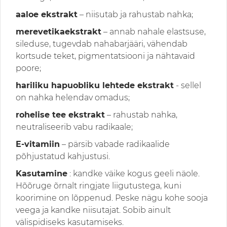
aaloe ekstrakt
– niisutab ja rahustab nahka;
merevetikaekstrakt
– annab nahale elastsuse,
sileduse, tugevdab nahabarjääri, vähendab
kortsude teket, pigmentatsiooni ja nähtavaid
poore;
hariliku hapuobliku lehtede ekstrakt
- sellel
on nahka helendav omadus;
rohelise tee ekstrakt
– rahustab nahka,
neutraliseerib vabu radikaale;
E-vitamiin
– pärsib vabade radikaalide
põhjustatud kahjustusi.
Kasutamine
: kandke väike kogus geeli näole.
Hõõruge õrnalt ringjate liigutustega, kuni
koorimine on lõppenud. Peske nägu kohe sooja
veega ja kandke niisutajat. Sobib ainult
välispidiseks kasutamiseks.