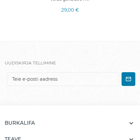
29,00 €
UUDISKIRJA TELLIMINE

BURKALIFA

TEAVE