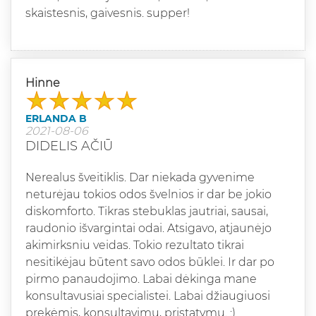
skaistesnis, gaivesnis. supper!
Hinne
ERLANDA B
2021-08-06
DIDELIS AČIŪ
Nerealus šveitiklis. Dar niekada gyvenime
neturėjau tokios odos švelnios ir dar be jokio
diskomforto. Tikras stebuklas jautriai, sausai,
raudonio išvargintai odai. Atsigavo, atjaunėjo
akimirksniu veidas. Tokio rezultato tikrai
nesitikėjau būtent savo odos būklei. Ir dar po
pirmo panaudojimo. Labai dėkinga mane
konsultavusiai specialistei. Labai džiaugiuosi
prekėmis, konsultavimu, pristatymu. :)