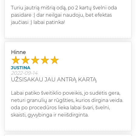
Turiu jautrią mišrią odą, po 2 kartų švelni oda
pasidarė :) dar neilgai naudoju, bet efektas
jaučiasi :) labai patinka!
Hinne
JUSTINA
2022-09-14
UŽSISAKAU JAU ANTRĄ KARTĄ
Labai patiko šveitiklio poveikis, jo sudėtis gera,
neturi granulių ar rūgšties, kurios dirgina veida.
oda po procedūros lieka labai švari, švelni,
skaisti, gyvybinga ir neiišdirginta.