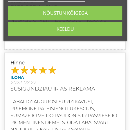
2022-07-27
PATS GERIAUSIAS
NÕUSTUN KÕIGEGA
NEGALIU GYVENTI BE SIO SVEITIKLIO, JIS
NEREALUS, JAU 4 BUTELIUKAS PRADEJAU.
KEELDU
TIK PATYS GERIAUSI ATSILIEPIMAI
Hinne
ILONA
2022-07-27
SUSIGUNDZIAU IR AS REKLAMA
LABAI DZIAUGIUOSI SURIZIKAVUSI,
PRIEMONE PATEISISNO LUKESCIUS,
SUMAZEJO VEIDO RAUDONIS IR PASVIESEJO
PIGMENTINES DEMELS. ODA LABAI SVARI.
NAUDOJU 2 KARTUS PER SAVAITE.