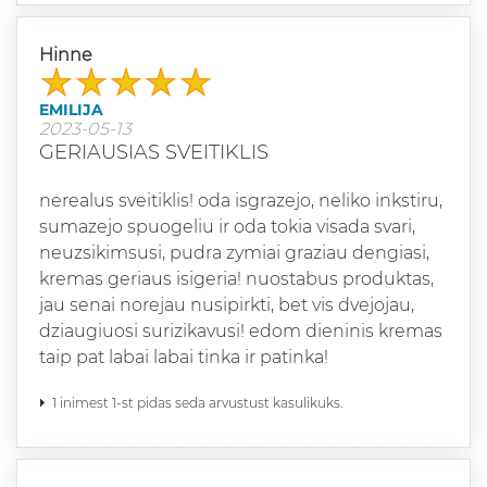
Hinne
EMILIJA
2023-05-13
GERIAUSIAS SVEITIKLIS
nerealus sveitiklis! oda isgrazejo, neliko inkstiru,
sumazejo spuogeliu ir oda tokia visada svari,
neuzsikimsusi, pudra zymiai graziau dengiasi,
kremas geriaus isigeria! nuostabus produktas,
jau senai norejau nusipirkti, bet vis dvejojau,
dziaugiuosi surizikavusi! edom dieninis kremas
taip pat labai labai tinka ir patinka!
1 inimest 1-st pidas seda arvustust kasulikuks.