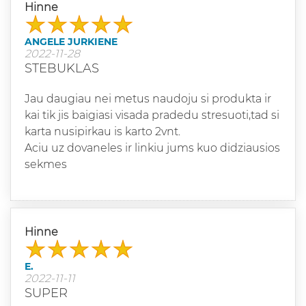
Hinne
ANGELE JURKIENE
2022-11-28
STEBUKLAS
Jau daugiau nei metus naudoju si produkta ir
kai tik jis baigiasi visada pradedu stresuoti,tad si
karta nusipirkau is karto 2vnt.
Aciu uz dovaneles ir linkiu jums kuo didziausios
sekmes
Hinne
E.
2022-11-11
SUPER