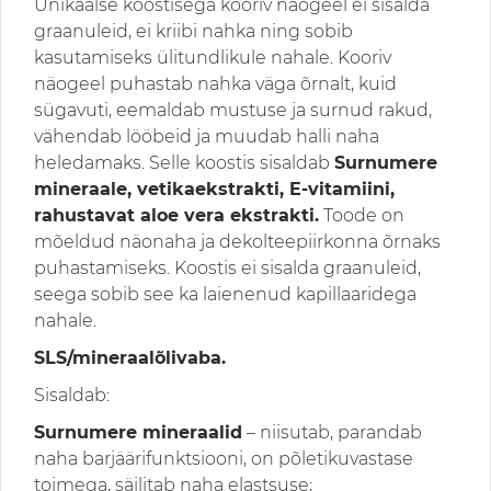
Unikaalse koostisega kooriv näogeel ei sisalda
graanuleid, ei kriibi nahka ning sobib
kasutamiseks ülitundlikule nahale. Kooriv
näogeel puhastab nahka väga õrnalt, kuid
sügavuti, eemaldab mustuse ja surnud rakud,
vähendab lööbeid ja muudab halli naha
heledamaks. Selle koostis sisaldab
Surnumere
mineraale, vetikaekstrakti, E-vitamiini,
rahustavat aloe vera ekstrakti.
Toode on
mõeldud näonaha ja dekolteepiirkonna õrnaks
puhastamiseks. Koostis ei sisalda graanuleid,
seega sobib see ka laienenud kapillaaridega
nahale.
SLS/mineraalõlivaba.
Sisaldab:
Surnumere mineraalid
– niisutab, parandab
naha barjäärifunktsiooni, on põletikuvastase
toimega, säilitab naha elastsuse;