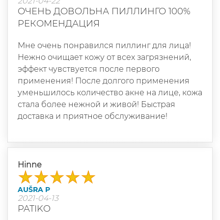
2021-04-22
ОЧЕНЬ ДОВОЛЬНА ПИЛЛИНГО 100%
РЕКОМЕНДАЦИЯ
Мне очень понравился пиллинг для лица!
Нежно очищает кожу от всех загрязнений,
эффект чувствуется после первого
применения! После долгого применения
уменьшилось количество акне на лице, кожа
стала более нежной и живой! Быстрая
доставка и приятное обслуживание!
Hinne
AUŠRA P
2021-04-13
PATIKO