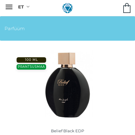

Parfüüm
100 ML
PRANTSUSMAA
Belief Black EDP