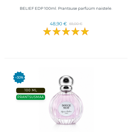
BELIEF EDP 100ml. Prantsuse parfüüm naistele.
48,90 €
65,00 €
−30%
100 ML
PRANTSUSMAA