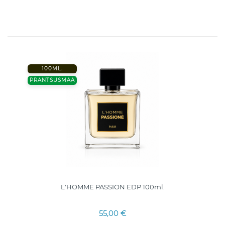
100ML.
PRANTSUSMAA
L'HOMME PASSION EDP 100ml.
55,00 €