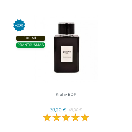
−20%
100 ML
PRANTSUSMAA
Krahv EDP
39,20 €
49,00 €