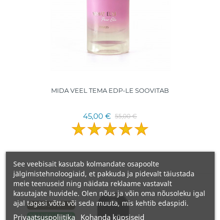
MIDA VEEL TEMA EDP-LE SOOVITAB
45,00 €
55,00 €
See veebisait kasutab kolmandate osapoolte
jälgimistehnoloogiaid, et pakkuda ja pidevalt täiustada
meie teenuseid ning näidata reklaame vastavalt
kasutajate huvidele. Olen nõus ja võin oma nõusoleku igal
ajal tagasi võtta või seda muuta, mis kehtib edaspidi.
100ML.
Privaatsuspoliitika
Kohanda küpsiseid
PRANTSUSMAA