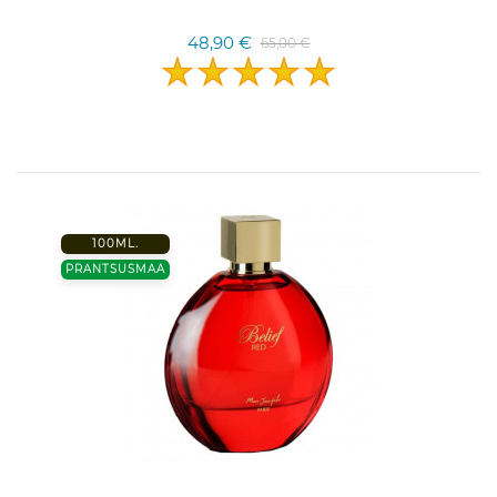
48,90 €
65,00 €
100ML.
PRANTSUSMAA