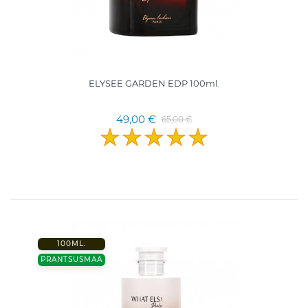
ELYSEE GARDEN EDP 100ml.
49,00 €
65,00 €
100ML.
PRANTSUSMAA