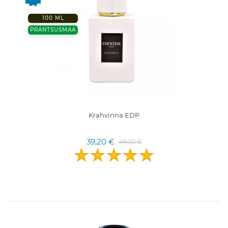
100 ML
PRANTSUSMAA
Krahvinna EDP
39,20 €
49,00 €