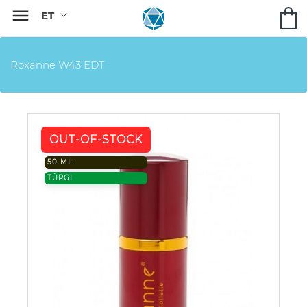

Roxanne W43 EDT
OUT-OF-STOCK
50 ML
TÜRGI