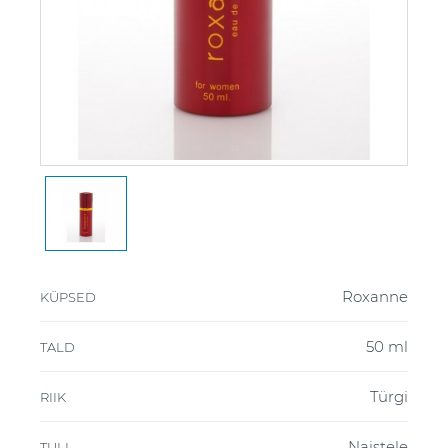
Roxanne
KÜPSED
50 ml
TALD
Türgi
RIIK
Naistele
TULI