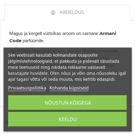
KIRJELDUS
Armani
Magus ja kergelt vürtsikas aroom on sarnane
Code
parfüümile.
Jasmiiniga rikastatud aroom, mis on rikastatud teravate
See veebisait kasutab kolmandate osapoolte
Aafrika ja magusate Itaalia apelsinidega. Teine noot
jälgimistehnoloogiaid, et pakkuda ja pidevalt täiustada
paljastab jasmiini ja apelsiniõie magususe ning ingveri
meie teenuseid ning näidata reklaame vastavalt
kuumuse ning selle ainulaadse koosluse lõpetavad mesi,
kasutajate huvidele. Olen nõus ja võin oma nõusoleku igal
ajal tagasi võtta või seda muuta, mis kehtib edaspidi.
vanill ja soe sandlipuu.
Privaatsuspoliitika
Kohanda küpsiseid
*Pudeli värvus võib erineda
NÕUSTUN KÕIGEGA
KEELDU
ARVUSTUSED