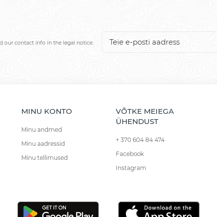
our contact info in the legal notice.
MINU KONTO
VÕTKE MEIEGA
ÜHENDUST
Minu andmed
+ 370 604 84 474
Minu aadressid
Facebook
Minu tellimused
Instagram