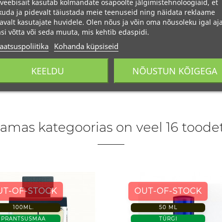
veebisait kasutab kolmandate osapoolte jälgimistehnoloogiaid, et
uda ja pidevalt täiustada meie teenuseid ning näidata reklaame
avalt kasutajate huvidele. Olen nõus ja võin oma nõusoleku igal aja
si võtta või seda muuta, mis kehtib edaspidi.
aatsuspoliitika
Kohanda küpsiseid
KEELDU
NÕUSTUN KÕIGEGA
amas kategoorias on veel 16 toodet
UT-OF-STOCK
OUT-OF-STOCK
100ML.
50 ML
PRANTSUSMAA
TÜRGI