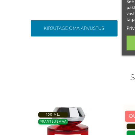
See 
pakk
vast
taga
Priv
KIRJUTAGE OMA ARVUSTUS
S
100 ML.
O
PRANTSUSMAA