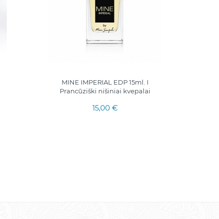
PRANT
MINE IMPERIAL EDP 15ml. I
Prancūziški nišiniai kvepalai
15,00 €