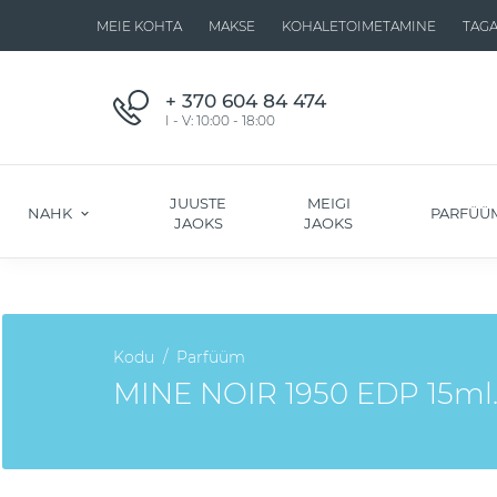
MEIE KOHTA
MAKSE
KOHALETOIMETAMINE
TAG
+ 370 604 84 474
I - V: 10:00 - 18:00
JUUSTE
MEIGI
NAHK
PARFÜÜ
JAOKS
JAOKS
Kodu
Parfüüm
MINE NOIR 1950 EDP 15ml. I