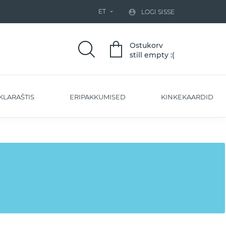
ET


LOGI SISSE
Ostukorv
still empty :(
KLARAŠTIS
ERIPAKKUMISED
KINKEKAARDID