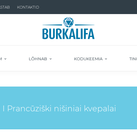
ASTAB
KONTAKTID
M
LÕHNAB
KODUKEEMIA
TIN
 Prancūziški nišiniai kvepalai