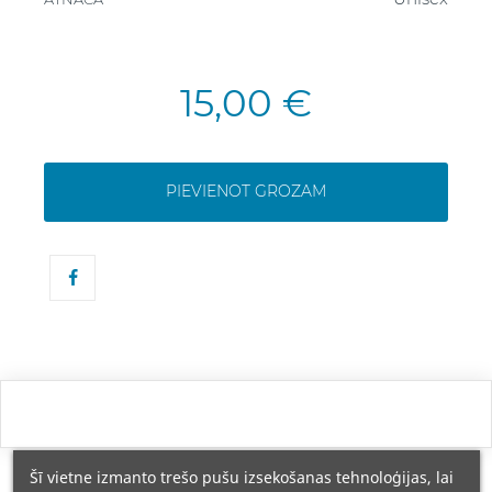
15,00 €
PIEVIENOT GROZAM
Šī vietne izmanto trešo pušu izsekošanas tehnoloģijas, lai