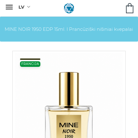

MINE NOIR 1950 EDP 15ml. I Prancūziški nišiniai kvepalai
FRANCIJA