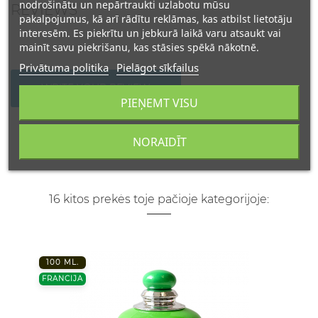
nodrošinātu un nepārtraukti uzlabotu mūsu
REVIEWS
pakalpojumus, kā arī rādītu reklāmas, kas atbilst lietotāju
interesēm. Es piekrītu un jebkurā laikā varu atsaukt vai
mainīt savu piekrišanu, kas stāsies spēkā nākotnē.
Privātuma politika
Pielāgot sīkfailus
WRITE YOUR REVIEW
PIEŅEMT VISU
NORAIDĪT
16 kitos prekės toje pačioje kategorijoje:
100 ML.
FRANCIJA