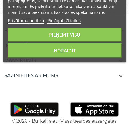
pakalpojumus, kā arī rādītu reklāmas, kas atbilst lietotāju
interesēm. Es piekrītu un jebkurā laikā varu atsaukt vai
mainīt savu piekrišanu, kas stāsies spēkā nākotnē.
Privātuma politika
Pielāgot sīkfailus

BURKALIFA
PIEŅEMT VISU

INFORMĀCIJA
NORAIDĪT

MANS KONTS

SAZINIETIES AR MUMS
© 2026 - Burkalifa.eu. Visas tiesības aizsargātas.