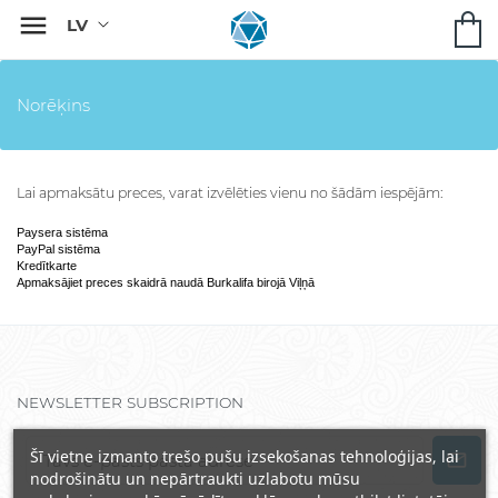

Norēķins
Lai apmaksātu preces, varat izvēlēties vienu no šādām iespējām:
Paysera sistēma
PayPal sistēma
Kredītkarte
Apmaksājiet preces skaidrā naudā Burkalifa birojā Viļņā
NEWSLETTER SUBSCRIPTION
Šī vietne izmanto trešo pušu izsekošanas tehnoloģijas, lai
nodrošinātu un nepārtraukti uzlabotu mūsu