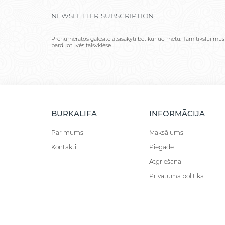
NEWSLETTER SUBSCRIPTION
Prenumeratos galėsite atsisakyti bet kuriuo metu. Tam tikslui mūs
parduotuvės taisyklėse.
BURKALIFA
INFORMĀCIJA
Par mums
Maksājums
Kontakti
Piegāde
Atgriešana
Privātuma politika