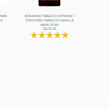
UMAS
ROXANNE TABACCO INTENSE I
ORIE
ml
TOM FORD TABACCO VANILLE
ANALOGAS
35,00 €
6