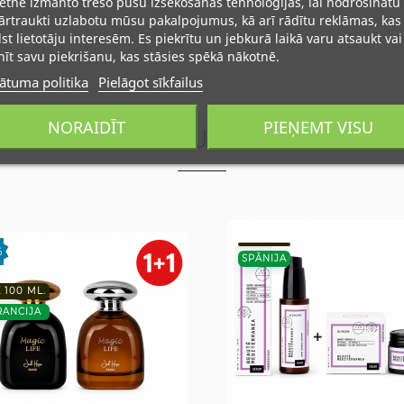
ietne izmanto trešo pušu izsekošanas tehnoloģijas, lai nodrošinātu
rtraukti uzlabotu mūsu pakalpojumus, kā arī rādītu reklāmas, kas
lst lietotāju interesēm. Es piekrītu un jebkurā laikā varu atsaukt vai
īt savu piekrišanu, kas stāsies spēkā nākotnē.
ātuma politika
Pielāgot sīkfailus
NORAIDĪT
PIEŅEMT VISU
POPULIARIAUSIOS PREKĖS
%
SPĀNIJA
X 100 ML.
RANCIJA