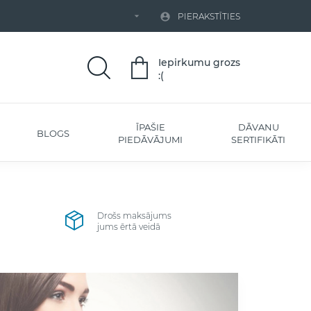


PIERAKSTĪTIES
Iepirkumu grozs
:(
ĪPAŠIE
DĀVANU
BLOGS
PIEDĀVĀJUMI
SERTIFIKĀTI
Drošs maksājums
jums ērtā veidā