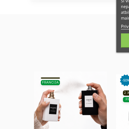
Šī v
nepā
atbi
main
Priv
-50
FRANCIJA
2 
F