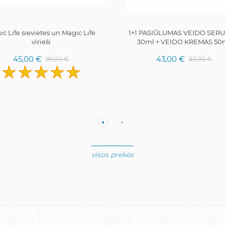
c Life sievietes un Magic Life
1+1 PASIŪLUMAS VEIDO SER
vīrieši
30ml + VEIDO KREMAS 50
45,00 €
43,00 €
90,00 €
83,00 €
visos prekės