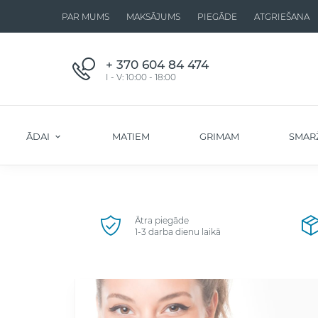
PAR MUMS
MAKSĀJUMS
PIEGĀDE
ATGRIEŠANA
+ 370 604 84 474
I - V: 10:00 - 18:00
ĀDAI
MATIEM
GRIMAM
SMAR
Ātra piegāde
1-3 darba dienu laikā