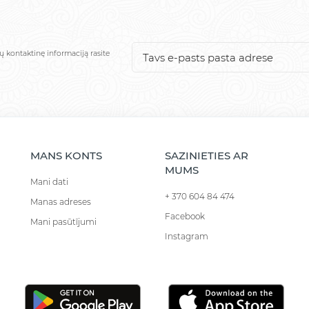
ų kontaktinę informaciją rasite
MANS KONTS
SAZINIETIES AR
MUMS
Mani dati
+ 370 604 84 474
Manas adreses
Facebook
Mani pasūtījumi
Instagram