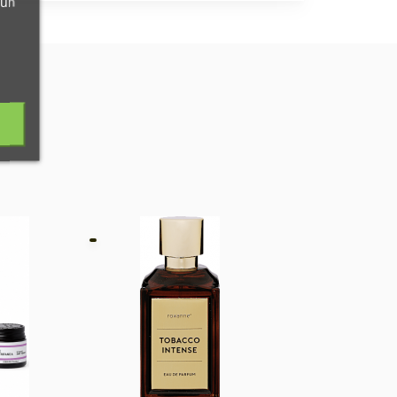
 un
100 ML.
FRANCIJA