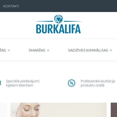
KONTAKTI
ŽAS
SMARŽAS
SADZĪVES ĶIMIKĀLIJAS
Speciālie piedāvājumi
Profesionāla ksultācija
lojāliem klientiem
produktu izvēlē