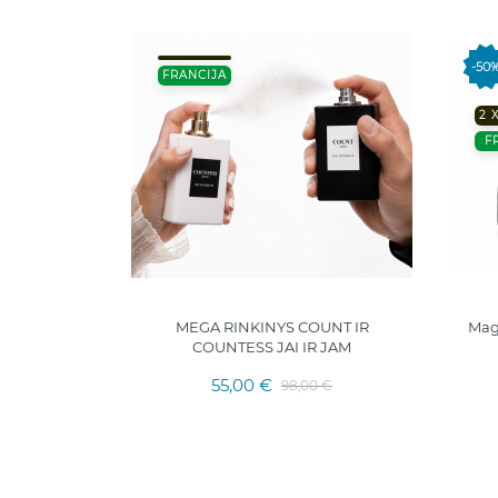
-50
FRANCIJA
2 
F
MEGA RINKINYS COUNT IR
Magi
COUNTESS JAI IR JAM
55,00 €
98,00 €