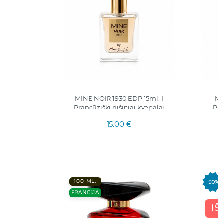
MINE NOIR 1930 EDP 15ml. I
M
Prancūziški nišiniai kvepalai
P
15,00 €
100 ML.
-50
FRANCIJA
I