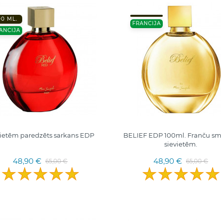
00 ML.
FRANCIJA
ANCIJA
vietēm paredzēts sarkans EDP
BELIEF EDP 100ml. Franču sm
sievietēm.
48,90 €
48,90 €
65,00 €
65,00 €