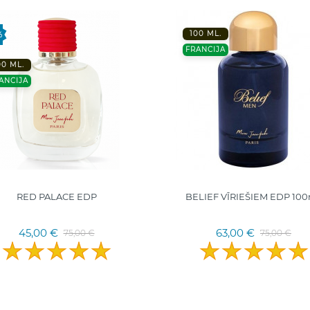
100 ML.
%
FRANCIJA
00 ML.
ANCIJA
RED PALACE EDP
BELIEF VĪRIEŠIEM EDP 100
45,00 €
63,00 €
75,00 €
75,00 €