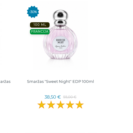
-30%
100 ML
FRANCIJA
aržas
Smaržas "Sweet Night" EDP 100ml
38,50 €
55,00 €