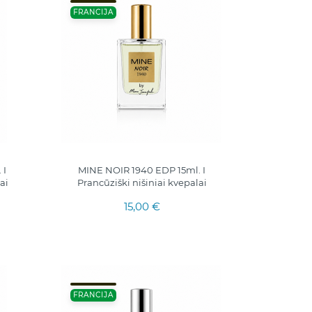
FRANCIJA
 I
MINE NOIR 1940 EDP 15ml. I
ai
Prancūziški nišiniai kvepalai
15,00 €
FRANCIJA