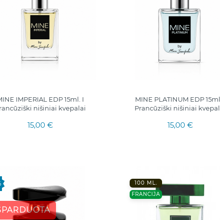
INE IMPERIAL EDP 15ml. I
MINE PLATINUM EDP 15ml.
rancūziški nišiniai kvepalai
Prancūziški nišiniai kvepal
15,00 €
15,00 €
100 ML.
%
FRANCIJA
ŠPARDUOTA