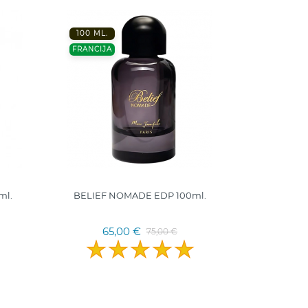
100 ML.
FRANCIJA
ml.
BELIEF NOMADE EDP 100ml.
65,00 €
75,00 €