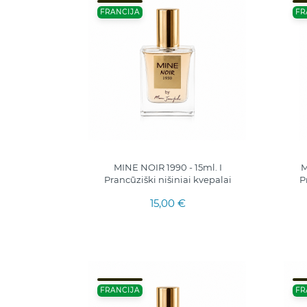
FRANCIJA
FR
MINE NOIR 1990 - 15ml. I
M
Prancūziški nišiniai kvepalai
P
15,00 €
FRANCIJA
FR