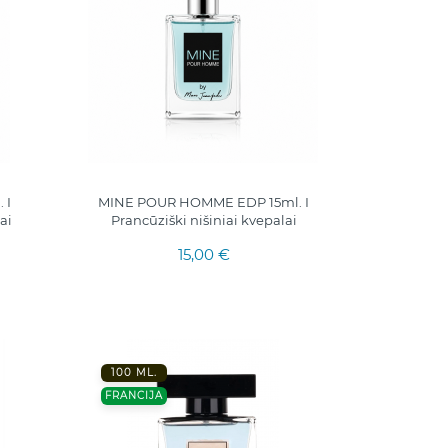
 I
MINE POUR HOMME EDP 15ml. I
ai
Prancūziški nišiniai kvepalai
15,00 €
100 ML.
FRANCIJA