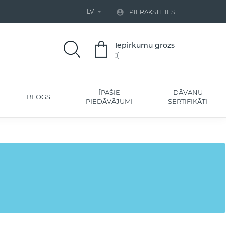
LV


PIERAKSTĪTIES
Iepirkumu grozs
:(
ĪPAŠIE
DĀVANU
BLOGS
PIEDĀVĀJUMI
SERTIFIKĀTI