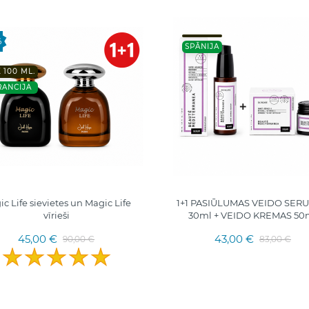
%
SPĀNIJA
X 100 ML.
RANCIJA
c Life sievietes un Magic Life
1+1 PASIŪLUMAS VEIDO SER
vīrieši
30ml + VEIDO KREMAS 50
45,00 €
43,00 €
90,00 €
83,00 €