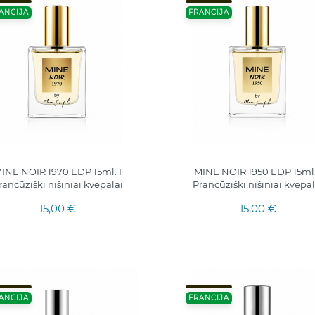
ANCIJA
FRANCIJA
INE NOIR 1970 EDP 15ml. I
MINE NOIR 1950 EDP 15ml.
rancūziški nišiniai kvepalai
Prancūziški nišiniai kvepal
15,00 €
15,00 €
ANCIJA
FRANCIJA