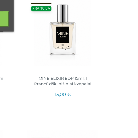
FRANCIJA
 ml
MINE ELIXIR EDP 15ml. I
Prancūziški nišiniai kvepalai
15,00 €