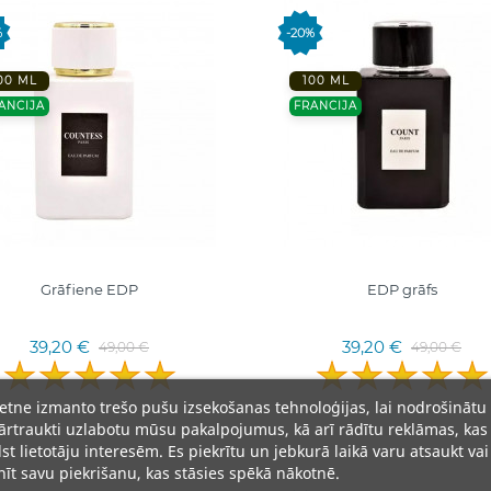
%
-20%
00 ML
100 ML
ANCIJA
FRANCIJA
Grāfiene EDP
EDP grāfs
39,20 €
39,20 €
49,00 €
49,00 €
ietne izmanto trešo pušu izsekošanas tehnoloģijas, lai nodrošinātu
rtraukti uzlabotu mūsu pakalpojumus, kā arī rādītu reklāmas, kas
lst lietotāju interesēm. Es piekrītu un jebkurā laikā varu atsaukt vai
īt savu piekrišanu, kas stāsies spēkā nākotnē.