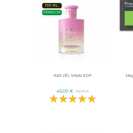
Priv
100 ML.
-20
FRANCIJA
1
FR
KAS VĒL VIŅAI EDP
Mag
45,00 €
55,00 €