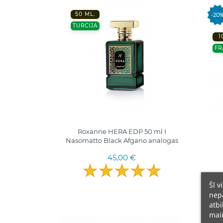
50 ML.
-20
TURCIJA
1
FR
Roxanne HERA EDP 50 ml I
Nasomatto Black Afgano analogas
45,00 €
Šī v
nepā
atbi
main