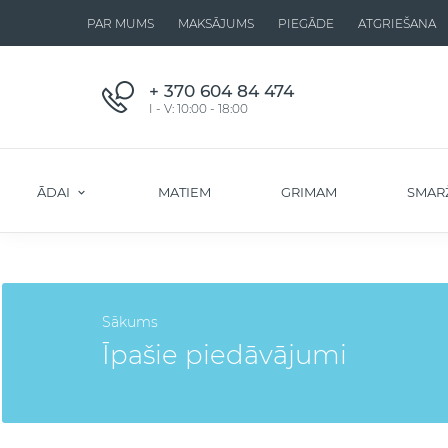
PAR MUMS
MAKSĀJUMS
PIEGĀDE
ATGRIEŠANA
+ 370 604 84 474
I - V: 10:00 - 18:00
ĀDAI
MATIEM
GRIMAM
SMAR
Sākums
Īpašie piedāvājumi