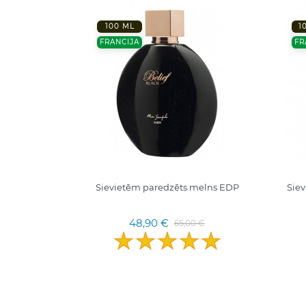
100 ML
1
FRANCIJA
FR
Sievietēm paredzēts melns EDP
Sie
48,90 €
65,00 €