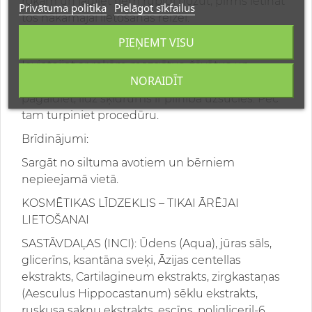
rokām un ļaujiet tiem rūpīgi nožūt, pirms ietināt
Privātuma politika
Pielāgot sīkfailus
tos nākamajai lietošanas reizei.
PIEŅEMT VISU
OTRĀ LIETOŠANA:
Ievietojiet ar rokām mazgātus, žāvētus un
NORAIDĪT
sarullētus pārsējus maisiņā ar šķīdumu un
pagaidiet, līdz šķidrums ir pilnībā uzsūcies. Pēc
tam turpiniet procedūru.
Brīdinājumi:
Sargāt no siltuma avotiem un bērniem
nepieejamā vietā.
KOSMĒTIKAS LĪDZEKLIS – TIKAI ĀRĒJAI
LIETOŠANAI
SASTĀVDAĻAS (INCI): Ūdens (Aqua), jūras sāls,
glicerīns, ksantāna sveķi, Āzijas centellas
ekstrakts, Cartilagineum ekstrakts, zirgkastaņas
(Aesculus Hippocastanum) sēklu ekstrakts,
ruskusa sakņu ekstrakts, escīns, poligliceril-6