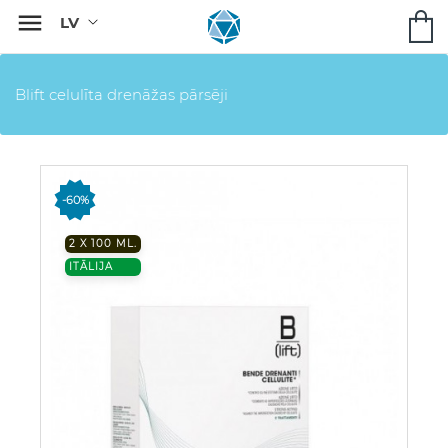

Blift celulīta drenāžas pārsēji
-60%
2 X 100 ML.
ITĀLIJA