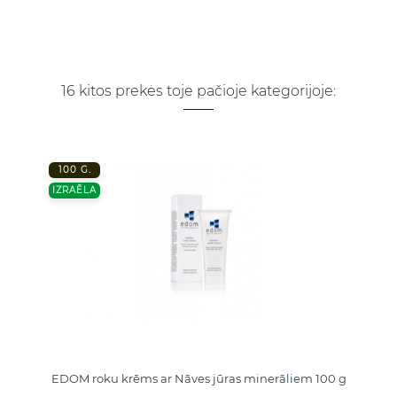
16 kitos prekės toje pačioje kategorijoje:
100 G.
IZRAĒLA
EDOM roku krēms ar Nāves jūras minerāliem 100 g