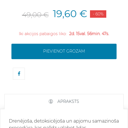
19,60 €
49,00 €
- 60%
Iki akcijos pabaigos liko:
2d. 15val. 56min. 46s.
PIEVIENOT GROZAM
APRAKSTS
Drenējoša, detoksicējoša un apjomu samazinoša
procedūra, kas palīdz uzlabot ādas