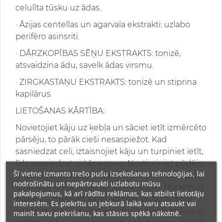
celulīta tūsku uz ādas.
· Āzijas centellas un agarvala ekstrakti: uzlabo
perifēro asinsriti.
· DĀRZKOPĪBAS SĒŅU EKSTRAKTS: tonizē,
atsvaidzina ādu, savelk ādas virsmu.
· ZIRGKASTAŅU EKSTRAKTS: tonizē un stiprina
kapilārus.
LIETOŠANAS KĀRTĪBA:
Novietojiet kāju uz ķebļa un sāciet ietīt izmērcēto
pārsēju, to pārāk cieši nesaspiežot. Kad
sasniedzat celi, iztaisnojiet kāju un turpiniet ietīt,
līdz sasniedzat cirkšņa zonu. Nostipriniet pēdējo
Šī vietne izmanto trešo pušu izsekošanas tehnoloģijas, lai
malu zem pēdējā pārsēja. Atkārtojiet procedūru
nodrošinātu un nepārtraukti uzlabotu mūsu
otrai kājai un atstājiet uz 30 minūtēm. Noņemiet
pakalpojumus, kā arī rādītu reklāmas, kas atbilst lietotāju
pārsējus, masējiet kājas, līdz liekais šķīdums ir
interesēm. Es piekrītu un jebkurā laikā varu atsaukt vai
uzsūcies. Pēc lietošanas nomazgājiet pārsējus ar
mainīt savu piekrišanu, kas stāsies spēkā nākotnē.