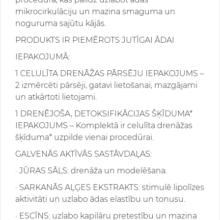
mikrocirkulāciju un mazina smaguma un
noguruma sajūtu kājās.
PRODUKTS IR PIEMĒROTS JUTĪGAI ĀDAI
IEPAKOJUMĀ:
1 CELULĪTA DRENĀŽAS PĀRSĒJU IEPAKOJUMS –
2 izmērcēti pārsēji, gatavi lietošanai, mazgājami
un atkārtoti lietojami.
1 DRENĒJOŠA, DETOKSIFIKĀCIJAS ŠĶĪDUMA*
IEPAKOJUMS – Komplektā ir celulīta drenāžas
šķīduma* uzpilde vienai procedūrai.
GALVENĀS AKTĪVĀS SASTĀVDAĻAS:
· JŪRAS SĀLS: drenāža un modelēšana.
· SARKANĀS AĻĢES EKSTRAKTS: stimulē lipolīzes
aktivitāti un uzlabo ādas elastību un tonusu.
· ESCĪNS: uzlabo kapilāru pretestību un mazina