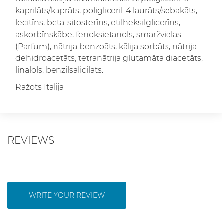
kaprilāts/kaprāts, poligliceril-4 laurāts/sebakāts,
lecitīns, beta-sitosterīns, etilheksilglicerīns,
askorbīnskābe, fenoksietanols, smaržvielas
(Parfum), nātrija benzoāts, kālija sorbāts, nātrija
dehidroacetāts, tetranātrija glutamāta diacetāts,
linalols, benzilsalicilāts.
Ražots Itālijā
REVIEWS
WRITE YOUR REVIEW