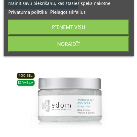
WRITE YOUR REVIEW
mainīt savu piekrišanu, kas stāsies spēkā nākotnē.
Privātuma politika
Pielāgot sīkfailus
PIEŅEMT VISU
NORAIDĪT
16 kitos prekės toje pačioje kategorijoje:
400 ML.
IZRAĒLA