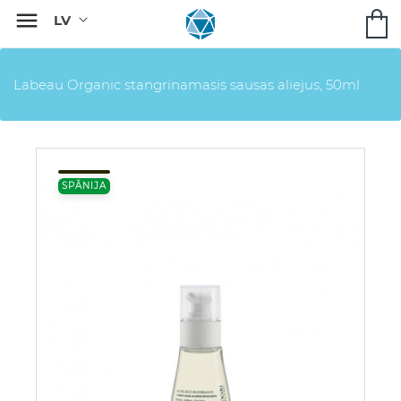

Labeau Organic stangrinamasis sausas aliejus, 50ml
SPĀNIJA