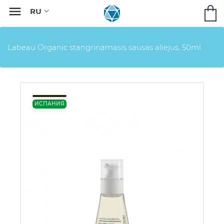

Labeau Organic stangrinamasis sausas aliejus, 50ml
ИСПАНИЯ