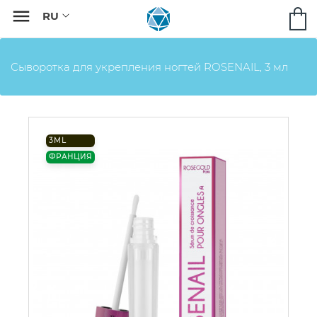

Сыворотка для укрепления ногтей ROSENAIL, 3 мл
3ML
ФРАНЦИЯ