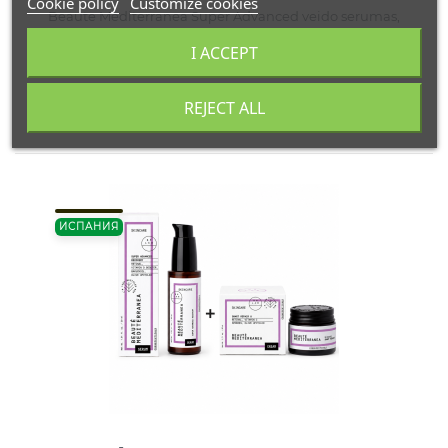
Cookie policy
Customize cookies
Beaute Mediterranea Super Advanced veido serumas,
30ml
I ACCEPT
43,00 €
REJECT ALL
ИСПАНИЯ