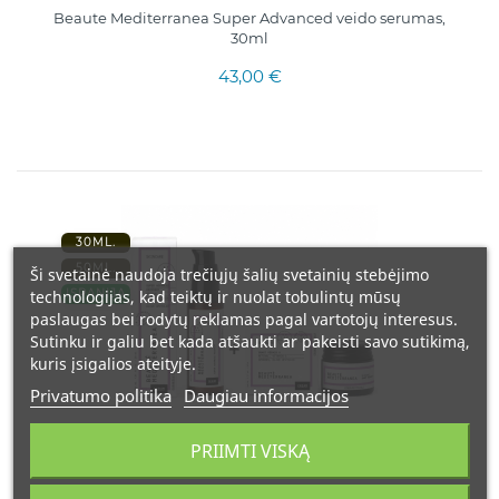
Beaute Mediterranea Super Advanced veido serumas,
30ml
43,00 €
30ML.
50ML.
Ši svetainė naudoja trečiųjų šalių svetainių stebėjimo
technologijas, kad teiktų ir nuolat tobulintų mūsų
ISPANIJA
paslaugas bei rodytų reklamas pagal vartotojų interesus.
Sutinku ir galiu bet kada atšaukti ar pakeisti savo sutikimą,
kuris įsigalios ateityje.
Privatumo politika
Daugiau informacijos
PRIIMTI VISKĄ