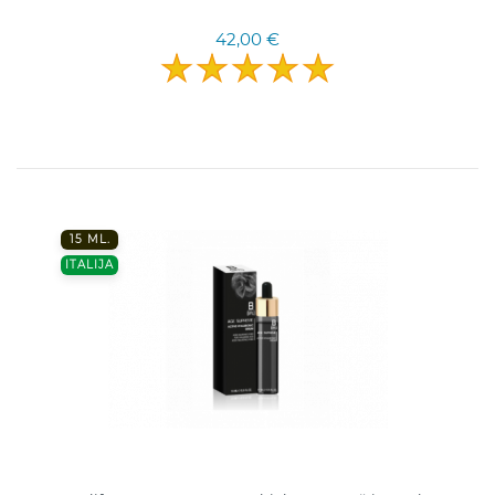
42,00 €
15 ML.
ITALIJA