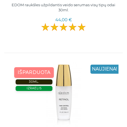
EDOM raukšles užpildantis veido serumas visų tipų odai
30ml.
44,00 €
NAUJIENA!
IŠPARDUOTA
30ML.
IZRAELIS