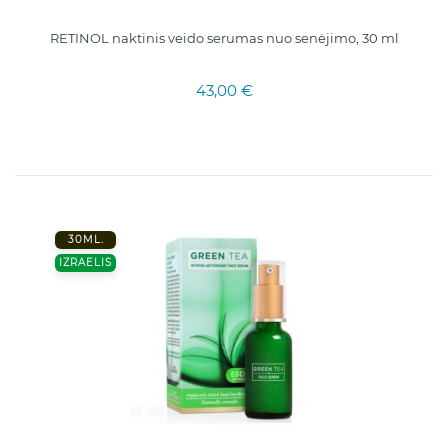
RETINOL naktinis veido serumas nuo senėjimo, 30 ml
43,00 €
30ML.
IZRAELIS