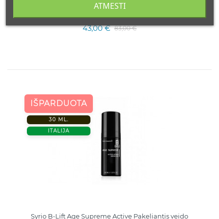
1+1 PASIŪLUMAS VEIDO SERUMAS 30ml + VEIDO
ATMESTI
KREMAS 50ml
43,00 €
83,00 €
IŠPARDUOTA
30 ML.
ITALIJA
Syrio B-Lift Age Supreme Active Pakeliantis veido