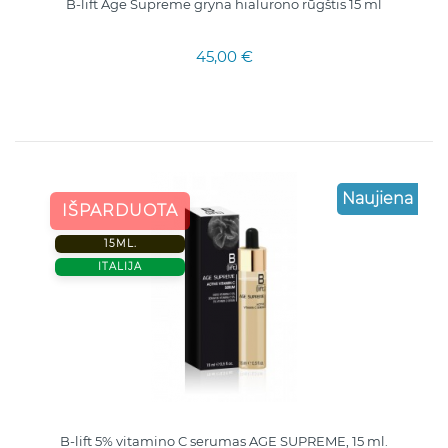
B-lift Age Supreme gryna hialurono rūgštis 15 ml
45,00 €
Naujiena
IŠPARDUOTA
15ML.
ITALIJA
B-lift 5% vitamino C serumas AGE SUPREME, 15 ml.