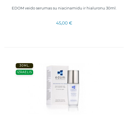
EDOM veido serumas su niacinamidu ir hialuronu 30ml.
45,00 €
30ML.
IZRAELIS