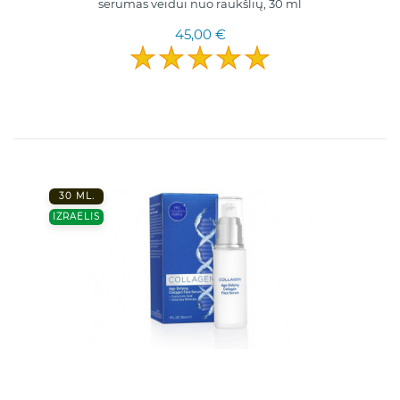
serumas veidui nuo raukšlių, 30 ml
45,00 €
30 ML.
IZRAELIS