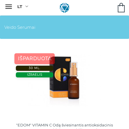

Veido Serumai
IŠPARDUOTA
30 ML.
IZRAELIS
"EDOM" VITAMIN C Odą šviesinantis antioksidacinis