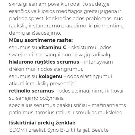
skirta gilesniam poveikiui odai. Jo sudėtyje
esančios veikliosios medžiagos greitai įsigeria ir
padeda spręsti konkrečias odos problemas: nuo
raukšlių ir stangrumo praradimo iki pigmentinių
dėmių ar išsausėjimo.
Mūsų asortimente rasite:
serumus su
vitaminu C
– skaistumui, odos
švytėjimui ir apsaugai nuo laisvųjų radikalų,
hialurono rūgšties serumus
– intensyviam
drėkinimui ir odos stangrumui,
serumus su
kolagenu
– odos elastingumui
atkurti ir raukšlių prevencijai,
retinolio serumus
– odos atsinaujinimui ir kovai
su senėjimo požymiais,
specialius serumus paakių sričiai – mažinantiems
patinimus, tamsius ratilus ir smulkias raukšleles.
Išskirtiniai prekių ženklai:
EDOM (Izraelis), Syrio B-Lift (Italija), Beaute