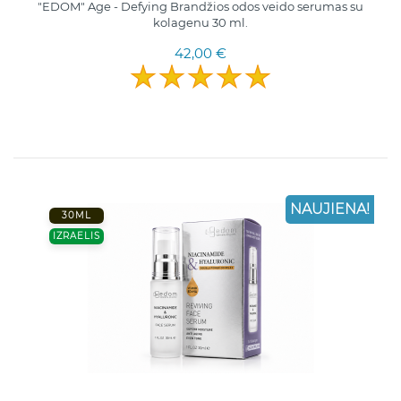
"EDOM" Age - Defying Brandžios odos veido serumas su
kolagenu 30 ml.
42,00 €
NAUJIENA!
30ML
IZRAELIS