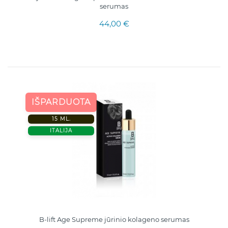
serumas
44,00 €
IŠPARDUOTA
15 ML.
ITALIJA
B-lift Age Supreme jūrinio kolageno serumas