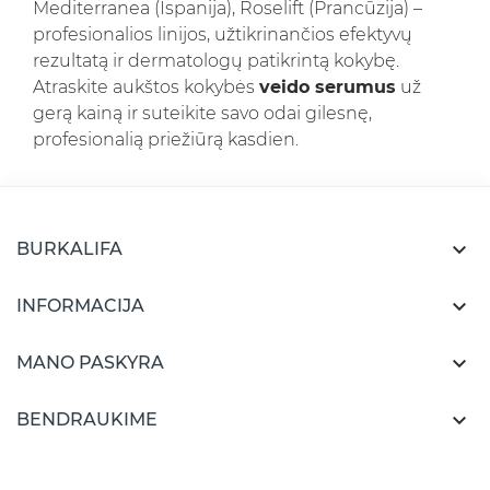
Mediterranea (Ispanija), Roselift (Prancūzija) –
profesionalios linijos, užtikrinančios efektyvų
rezultatą ir dermatologų patikrintą kokybę.
Atraskite aukštos kokybės
veido serumus
už
gerą kainą ir suteikite savo odai gilesnę,
profesionalią priežiūrą kasdien.

BURKALIFA

INFORMACIJA

MANO PASKYRA

BENDRAUKIME