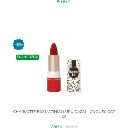
15,00 €
−50%
PRANCŪZIJA
CHARLOTTE BIO MATINIAI LŪPŲ DAŽAI – COQUELICOT
05
7,50 €
15,00 €