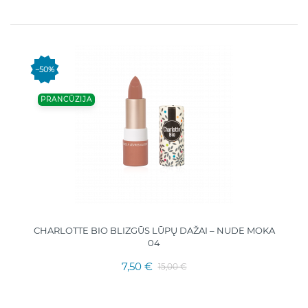
−50%
PRANCŪZIJA
CHARLOTTE BIO BLIZGŪS LŪPŲ DAŽAI – NUDE MOKA
04
7,50 €
15,00 €