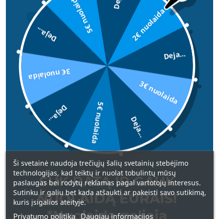
5€ nuolaida
2€ nuolaida
PRANCŪZIJA
Deja...
Deja...
3€ nuolaida
3€ nuolaida
5€ nuolaida
Deja...
Deja...
CHARLOTTE BIO MASKUOKLIS – NUDE
16,00 €
Ši svetainė naudoja trečiųjų šalių svetainių stebėjimo
technologijas, kad teiktų ir nuolat tobulintų mūsų
SUK RATĄ IR GAUK
paslaugas bei rodytų reklamas pagal vartotojų interesus.
Sutinku ir galiu bet kada atšaukti ar pakeisti savo sutikimą,
NUOLAIDĄ EURAIS!
kuris įsigalios ateityje.
*Nuolaida galioja
Privatumo politika
Daugiau informacijos