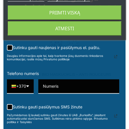
apsipirkimams nuo 49 € !
IŠPARDUOTA
PRIIMTI VISKĄ
PRANCŪZIJA
ATMESTI
Sutinku gauti naujienas ir pasiūlymus el. paštu.
Daugiau informacijos apie tai, kaip tvarkome jūsų duomenis rinkodaros
komunikacijai, rasite mūsų Privatumo politikoje
Telefono numeris
CHARLOTTE BIO MASKUOKLIS – ANTI-ROUGEURS
+370
16,00 €
Sutinku gauti pasiūlymus SMS žinute
Pažymėdamas šį laukelį sutinku gauti žinutes iš UAB „Burkalifa“, įskaitant
automatizuotai siunčiamas SMS. Sutikimas nėra pirkimo sąlyga. Privatumo
politika ir Taisyklės