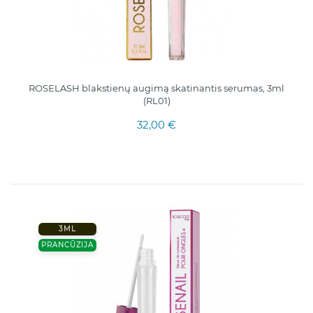
ROSELASH blakstienų augimą skatinantis serumas, 3ml
(RL01)
32,00 €
3ML
PRANCŪZIJA