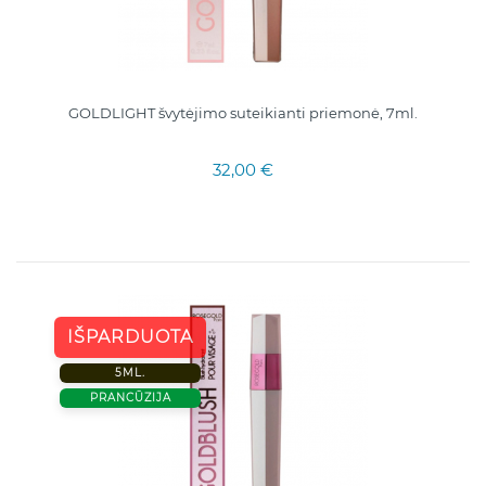
GOLDLIGHT švytėjimo suteikianti priemonė, 7ml.
32,00 €
IŠPARDUOTA
5ML.
PRANCŪZIJA