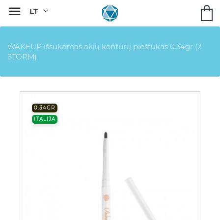

WAKEUP išsukamas akių kontūrų pieštukas 0.34gr (2
STORM)
0.34GR
ITALIJA