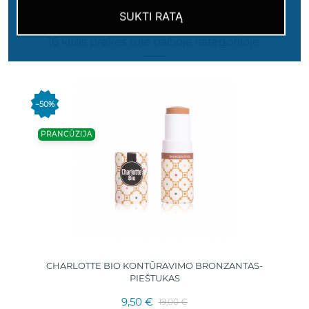
SUKTI RATĄ
16 kitos prekės toje pačioje kategorijoje:
−50%
PRANCŪZIJA
CHARLOTTE BIO KONTŪRAVIMO BRONZANTAS-
PIEŠTUKAS
9,50 €
19,00 €