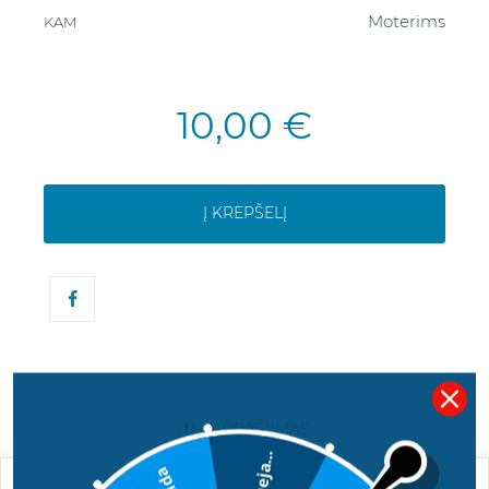
Moterims
KAM
10,00 €
Į KREPŠELĮ
APRAŠYMAS
Deja...