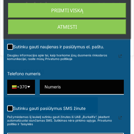
apsipirkimams nuo 49 € !
Alcohol, Silica,Tocopherol, Lecithin, Ascorbyl
PRIIMTI VISKĄ
Palmitate, Glyceryl Stearate, Glyceryl Oleate, Citric
Acid, Tin Oxide. May contain(+/-): Mica, Titanium
Dioxide (CI 77891), Iron Oxides (CI77491, CI 77492,
ATMESTI
CI 77499), Ferric Ammonium Ferrocyanide (CI
77510).
Sutinku gauti naujienas ir pasiūlymus el. paštu.
Daugiau informacijos apie tai, kaip tvarkome jūsų duomenis rinkodaros
komunikacijai, rasite mūsų Privatumo politikoje
ATSILIEPIMAI
Telefono numeris
+370
PARAŠYKITE SAVO ATSILIEPIMĄ
Sutinku gauti pasiūlymus SMS žinute
Pažymėdamas šį laukelį sutinku gauti žinutes iš UAB „Burkalifa“, įskaitant
automatizuotai siunčiamas SMS. Sutikimas nėra pirkimo sąlyga. Privatumo
politika ir Taisyklės