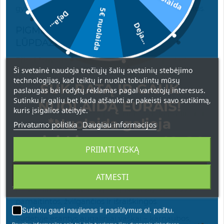
gyvūnais, kaip reikalaujama pagal ES reglamentus.
5€ nuolaida
Deja...
Deja...
PIGMENTUOTAS IR PUTLINANTIS
LŪPDAŽIS
Blizgi formulė pabrėžia lūpų švytėjimą, padeda
Ši svetainė naudoja trečiųjų šalių svetainių stebėjimo
išlaikyti drėgmę ir suteikia išraiškingumo. Lūpos
technologijas, kad teiktų ir nuolat tobulintų mūsų
atrodo spindinčios ir natūraliai putlesnės.
SUK RATĄ IR GAUK
paslaugas bei rodytų reklamas pagal vartotojų interesus.
Sutinku ir galiu bet kada atšaukti ar pakeisti savo sutikimą,
Sudėtyje esantis aitriosios paprikos ekstraktas
NUOLAIDĄ EURAIS!
kuris įsigalios ateityje.
suteikia švelnų šilumos pojūtį ir natūralų putlinantį
*Nuolaida galioja
Privatumo politika
Daugiau informacijos
efektą.
apsipirkimams nuo 49 € !
ILGAI IŠLIEKANTIS, LENGVAI DENGIAMAS
PRIIMTI VISKĄ
SATININIS LŪPDAŽIS
ATMESTI
Kreminė tekstūra užtikrina komfortą iškart po
padengimo. Vos vienas potėpis – ir lūpos atrodo
pamaitintos, žvilgančios ir išraiškingos.
Sutinku gauti naujienas ir pasiūlymus el. paštu.
Sudėtyje esantys augaliniai vaškai – karnaubos,