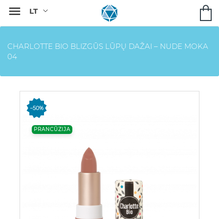

CHARLOTTE BIO BLIZGŪS LŪPŲ DAŽAI – NUDE MOKA
04
−50%
PRANCŪZIJA