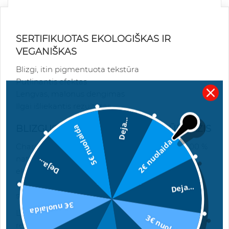
SERTIFIKUOTAS EKOLOGIŠKAS IR
VEGANIŠKAS
Blizgi, itin pigmentuota tekstūra
Putlinantis efektas
Lengvas, malonus dengimas
Ilgai išliekantis rezultatas
Deja...
5€ nuolaida
BLIZGUS, NATŪRALIOS KILMĖS LŪPDAŽIS
2€ nuolaida
Charlotte Bio blizgus lūpdažis pagamintas iš 100 %
natūralių ingredientų, iš kurių bent 30 % yra
Deja...
ekologiški. Produktas sertifikuotas Ecocert ir
Cosmébio, todėl galite būti tikri dėl jo švarios
Deja...
sudėties.
3€ nuolaida
Lūpdažis gaminamas Prancūzijoje, Normandijos
3€ nuolaida
regione. Jis yra veganiškas ir nebandytas su