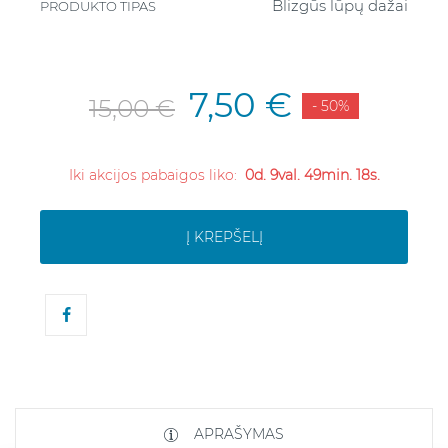
Blizgūs lūpų dažai
PRODUKTO TIPAS
7,50 €
15,00 €
- 50%
Iki akcijos pabaigos liko:
0d. 9val. 49min. 17s.
Į KREPŠELĮ
APRAŠYMAS