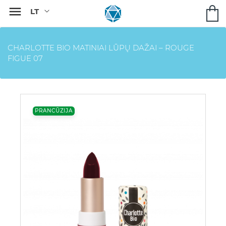

CHARLOTTE BIO MATINIAI LŪPŲ DAŽAI – ROUGE
FIGUE 07
PRANCŪZIJA