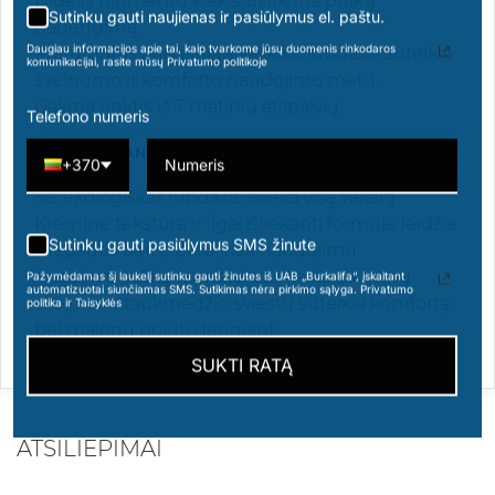
Didelis pigmentų kiekis užtikrina puikų
Sutinku gauti naujienas ir pasiūlymus el. paštu.
padengimą.
Daugiau informacijos apie tai, kaip tvarkome jūsų duomenis rinkodaros
Praturtintas augaliniais vaškais, lūpdažis suteikia
komunikacijai, rasite mūsų Privatumo politikoje
švelnumo ir komforto naudojimo metu.
Galima rinktis iš 7 matinių atspalvių.
Telefono numeris
ILGAI IŠLIEKANTIS IR LENGVAI DENGIAMAS LŪPDAŽIS
+370
Šis ekologiškas lūpdažis išlieka visą vakarą.
Kreminė tekstūra ir ilgai išliekanti formulė leidžia
Sutinku gauti pasiūlymus SMS žinute
mėgautis tiek efektu, tiek naudojimu.
Augalinių vaškų kompleksas kartu su ricinų
Pažymėdamas šį laukelį sutinku gauti žinutes iš UAB „Burkalifa“, įskaitant
automatizuotai siunčiamas SMS. Sutikimas nėra pirkimo sąlyga. Privatumo
aliejumi ir taukmedžio sviestu suteikia komfortą
politika ir Taisyklės
bei malonų pojūtį dengiant.
SUKTI RATĄ
ATSILIEPIMAI