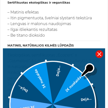
Sertifikuotas ekologiškas ir veganiškas
– Matinis efektas
– Itin pigmentuota, švelniai slystanti tekstūra
– Lengvas ir malonus naudojimas
– Ilgai išliekantis rezultatas
– Be titano dioksido
MATINIS, NATŪRALIOS KILMĖS LŪPDAŽIS
Ekologiškas, sertifikuotas „Ecocert“ ir
„Cosmébio“, šis matinis lūpdažis sudarytas iš 100
% natūralių ir net 50 % ekologiškų ingredientų.
Deja...
5€ nuolaida
Rinkdamiesi ekologišką lūpdažį, pasirenkate
2€ nuolaida
geriausią savo lūpoms.
Jis yra veganiškas – be gyvūninės kilmės
Deja...
medžiagų ir nebandytas su gyvūnais, laikantis
Europos Sąjungos reglamentų.
Deja...
Papildomas privalumas – šie lūpdažiai gaminami
Prancūzijoje, Normandijoje.