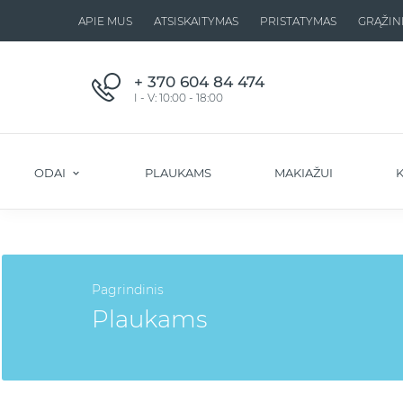
APIE MUS
ATSISKAITYMAS
PRISTATYMAS
GRĄŽIN
+ 370 604 84 474
I - V: 10:00 - 18:00
ODAI
PLAUKAMS
MAKIAŽUI
K
Pagrindinis
Plaukams