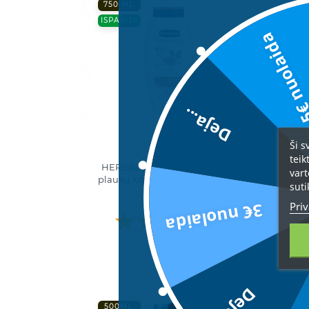
750 ML.
75
ISPANIJA
IS
5€ nuolai
Deja...
Ši s
teik
HERBAL profesionalus dažytų
vart
plaukų kondicionierius – kaukė
suti
12,99 €
Priv
3€ nuolaida
500ML.