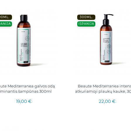
00ML.
300ML.
PANIJA
ISPANIJA
ute Mediterranea galvos odą
Beaute Mediterranea intens
aminantis šampūnas 300ml
atkuriamoji plaukų kaukė, 
19,00 €
22,00 €