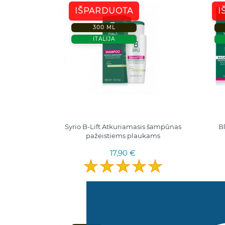
IŠPARDUOTA
I
300 ML
ITALIJA
Syrio B-Lift Atkuriamasis šampūnas
Bl
pažeistiems plaukams
17,90 €