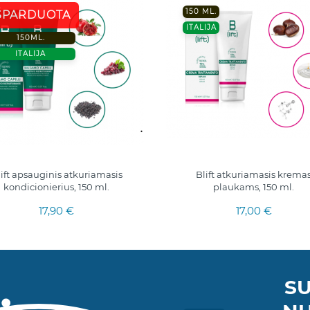
150 ML.
ŠPARDUOTA
ITALIJA
150ML.
ITALIJA
ift apsauginis atkuriamasis
Blift atkuriamasis krema
kondicionierius, 150 ml.
plaukams, 150 ml.
17,90 €
17,00 €
SU