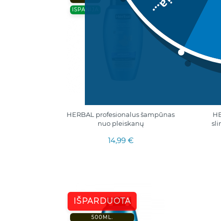
Deja...
I
ISPANIJA
HERBAL profesionalus šampūnas
HE
nuo pleiskanų
sl
14,99 €
IŠPARDUOTA
500ML.