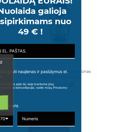
OLAIDĄ EURAIS!
750 ML
Nuolaida galioja
ISPANIJA
sipirkimams nuo
49 € !
ad
nas
Herbal Profesionalus šampūnas
nku gauti naujienas ir pasiūlymus el.
u.
dažytiems plaukams
formacijos apie tai, kaip tvarkome jūsų
12,99 €
rinkodaros komunikacijai, rasite mūsų Privatumo
o numeris
370