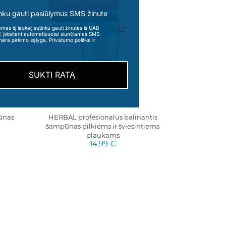
IŠPARDUOTA
nku gauti pasiūlymus SMS žinute
500ML.
s šį laukelį sutinku gauti žinutes iš UAB
ISPANIJA
“, įskaitant automatizuotai siunčiamas SMS.
nėra pirkimo sąlyga. Privatumo politika ir
SUKTI RATĄ
ūnas
HERBAL profesionalus balinantis
šampūnas pilkiems ir šviesintiems
plaukams
14,99 €