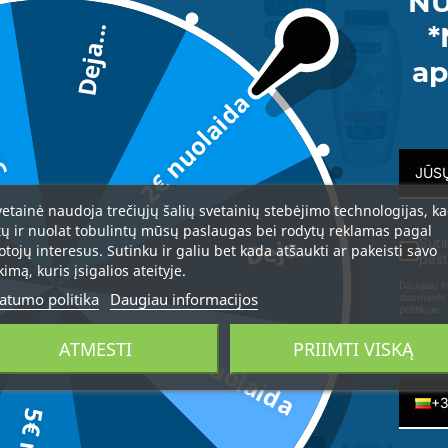
NU
0 ML.
750 ML
*
Deja...
PANIJA
ISPANIJA
da
ap
2€ nuolaida
vetainė naudoja trečiųjų šalių svetainių stebėjimo technologijas, k
tų ir nuolat tobulintų mūsų paslaugas bei rodytų reklamas pagal
Deja...
Herbal Atkuriamasis
Herbal Atkuriamasis šampū
Suti
otojų interesus. Sutinku ir galiu bet kada atšaukti ar pakeisti savo
pašt
kondicionierius - kaukė
pažeistiems plaukams
kimą, kuris įsigalios ateityje.
pažeistiems plaukams
Daugiau in
12,99 €
12,99 €
atumo politika
Daugiau informacijos
duomenis 
politikoje
3€ nuolaida
ATMESTI
PRIIMTI VISKĄ
Telefon
+
500ML.