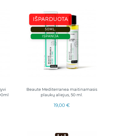
IŠPARDUOTA
50ML.
ISPANIJA
yvi
Beaute Mediterranea maitinamasis
300ml
plaukų aliejus, 50 ml.
19,00 €