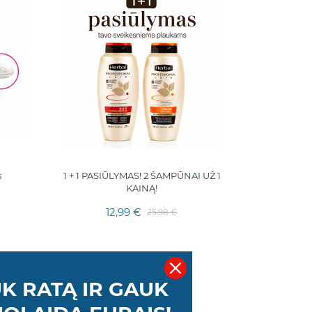
s
1 + 1 PASIŪLYMAS! 2 ŠAMPŪNAI UŽ 1
KAINĄ!
12,99 €
25,98 €
K RATĄ IR GAUK