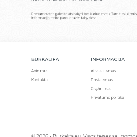
Prenumeratos galėsite atsisakyti bet kuriuo metu. Tam tikslui mū
informaciją rasite parduotuvės taisyklėse.
BURKALIFA
INFORMACIJA
Apie mus
Atsiskaitymas
Kontaktai
Pristatymas
Grąžinimas
Privatumo politika
© 2026 - Burkalifa.eu. Visos teisės saugomos