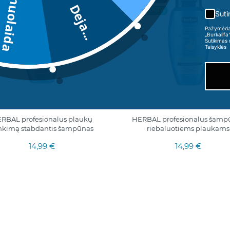
5€ nuolaida
ŠPARDUOTA
Deja...
ISPANIJA
Suti
500ML.
Pažymėdama
ISPANIJA
„Burkalifa
Sutikimas 
Taisyklės
RBAL profesionalus plaukų
HERBAL profesionalus šamp
inkimą stabdantis šampūnas
riebaluotiems plaukams
14,99 €
14,99 €