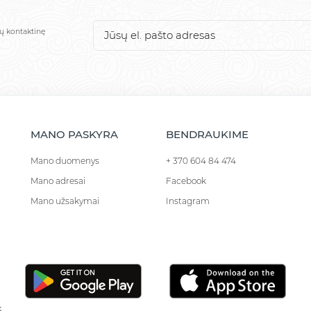
sų kontaktinę
MANO PASKYRA
BENDRAUKIME
Mano duomenys
+ 370 604 84 474
Mano adresai
Facebook
Mano užsakymai
Instagram
.