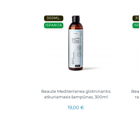
300ML.
3
ISPANIJA
IS
Beaute Mediterranea glotninantis
Bea
atkuriamasis šampūnas, 300ml
r
19,00 €