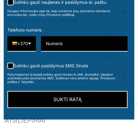
Sutinku gauti naujienas ir pasiūlymus el. paštu.
chromu, kolbatu, arsenu, kadmiu ir gyvsidabriu.
Daugiau informacijos apie tai, kaip tvarkome jūsų duomenis rinkodaros
SUDĖTIS
(INCI): Aqua (Water), Cetearyl Alcohol,
komunikacijai, rasite mūsų Privatumo politikoje
Cocos Nucifera (Coconut) Oil, Cetrimonium
Chloride, Cetyl Alcohol, Panthenol, Punica
Telefono numeris
Granatum Bark Extract, Piper Nigrum (Pepper)
Seed Extract, Glycerin, Myristyl Alcohol,
+370
Stearamidopropyl Dimethylamine, Guar
Hydroxypropyltrimonium Chloride, Lecithin,
Citric Acid, Lactic Acid, Tocopherol, Sodium
Sutinku gauti pasiūlymus SMS žinute
Phytate, Ascorbyl Palmitate, Sodium Benzoate,
Pažymėdamas šį laukelį sutinku gauti žinutes iš UAB „Burkalifa“, įskaitant
automatizuotai siunčiamas SMS. Sutikimas nėra pirkimo sąlyga. Privatumo
Potassium Sorbate, Ethylhexylglycerin,
politika ir Taisyklės
Phenoxyethanol, Parfum (Fragrance).
SUKTI RATĄ
ATSILIEPIMAI