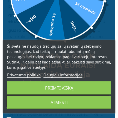
3€ nuolaida
plaukų šukavimą;
granatų ekstraktas ir juodųjų pipirų
5€ nuolaida
Deja...
ekstraktas
- pasižymi antioksidaciniu poveikiu;
Deja...
guaro derva (išgauta iš guaro)
- veikia kaip
natūralios kilmės purumo ir šilkinio švelnumo
suteikiantis kondicionerius.
Ši svetainė naudoja trečiųjų šalių svetainių stebėjimo
technologijas, kad teiktų ir nuolat tobulintų mūsų
SUK RATĄ IR GAUK
paslaugas bei rodytų reklamas pagal vartotojų interesus.
NAUDOJIMAS:
paskirstykite priemonę ant šlapių
Sutinku ir galiu bet kada atšaukti ar pakeisti savo sutikimą,
NUOLAIDĄ EURAIS!
kuris įsigalios ateityje.
ką tik išplautų plaukų, pamasažuokite juos ir
*Nuolaida galioja
nuskalaukite.
Privatumo politika
Daugiau informacijos
apsipirkimams nuo 49 € !
ĮSPĖJIMAS: venkite kontakto su akimis.
PRIIMTI VISKĄ
Saugokite nuo vaikų ir karščio šaltinių.
KOSMETINIS PRODUKTAS, SKIRTAS TIK
IŠORINIAM NAUDOJIMUI. Be silikono. Be
ATMESTI
dažiklių. Be patrolato. Be PEG. Kliniškai ir
dermatologiškai patikrinta. Testuota su nikeliu,