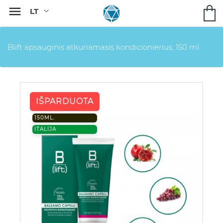

Blift apsauginis atkuriamasis kondicionierius, 150 ml.
IŠPARDUOTA
150ML.
ITALIJA