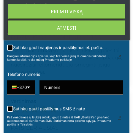
apsipirkimams nuo 49 € !
Vertinimas
PRIIMTI VISKĄ
RENATA
ATMESTI
2021-08-23
DIDZIAUSIOS REKOMENDACIJOS
Sutinku gauti naujienas ir pasiūlymus el. paštu.
akivaizdiai sumazejo plauku slinkimas, pries tai
Daugiau informacijos apie tai, kaip tvarkome jūsų duomenis rinkodaros
kuokstais slinko. daug nauju plaukiuku priaugo,
komunikacijai, rasite mūsų Privatumo politikoje
nuosirdziai rekomenduoju ismeginti, jeigu
slenka plaukai.
Telefono numeris
+370
Vertinimas
Sutinku gauti pasiūlymus SMS žinute
OKSANA
Pažymėdamas šį laukelį sutinku gauti žinutes iš UAB „Burkalifa“, įskaitant
automatizuotai siunčiamas SMS. Sutikimas nėra pirkimo sąlyga. Privatumo
2021-08-18
politika ir Taisyklės
PATS GERIAUSIAS