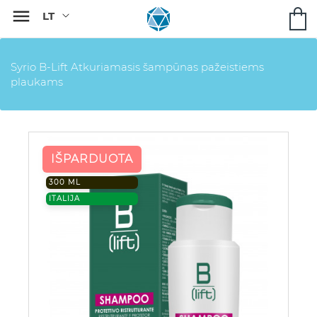

Syrio B-Lift Atkuriamasis šampūnas pažeistiems
plaukams
IŠPARDUOTA
300 ML
ITALIJA