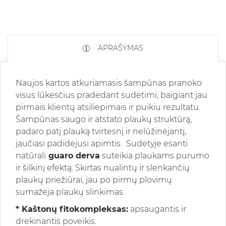
APRAŠYMAS
Naujos kartos atkuriamasis šampūnas pranoko
visus lūkesčius pradedant sudėtimi, baigiant jau
pirmais klientų atsiliepimais ir puikiu rezultatu.
Šampūnas saugo ir atstato plaukų struktūrą,
padaro patį plauką tvirtesnį ir nelūžinėjantį,
jaučiasi padidėjusi apimtis. Sudėtyje esanti
natūrali
guaro derva
suteikia plaukams purumo
ir šilkinį efektą. Skirtas nualintų ir slenkančių
plaukų priežiūrai, jau po pirmų plovimų
sumažėja plaukų slinkimas.
* Kaštonų fitokompleksas:
apsaugantis ir
drėkinantis poveikis.