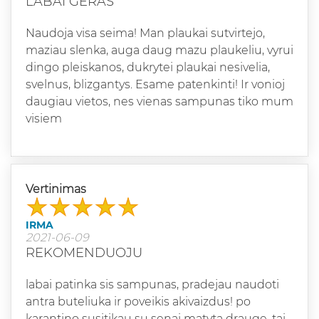
LABAI GERAS
Naudoja visa seima! Man plaukai sutvirtejo,
maziau slenka, auga daug mazu plaukeliu, vyrui
dingo pleiskanos, dukrytei plaukai nesivelia,
svelnus, blizgantys. Esame patenkinti! Ir vonioj
daugiau vietos, nes vienas sampunas tiko mum
visiem
Vertinimas
IRMA
2021-06-09
REKOMENDUOJU
labai patinka sis sampunas, pradejau naudoti
antra buteliuka ir poveikis akivaizdus! po
karantino susitikau su senai matyta drauge, tai