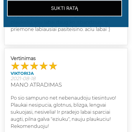
SUKTI RATĄ
pats geriausias bandytas sampunas. plaukai
auga, kaip ant mieliu. pilna galva mazu nauju
plaukeliu, esu labai daug ko isbandziusi, si
priemone labiausiai pasiteisino. aciu labai :)
Vertinimas
VIKTORIJA
2021-08-18
MANO ATRADIMAS
Po sio sampuno net nebenaudoju tiesintuvo!
Plaukai nesipucia, glotnus, blizga, lengvai
sukuojasi, nesivelia! Ir pradejo labai sparciai
augti, pilna galva "eziuku", nauju plaukuciu!
Rekomenduoju!