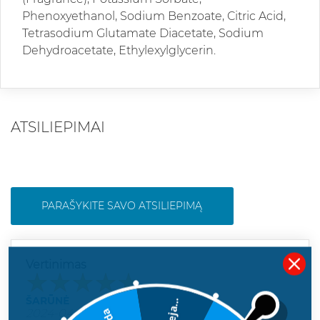
Phenoxyethanol, Sodium Benzoate, Citric Acid,
Tetrasodium Glutamate Diacetate, Sodium
Dehydroacetate, Ethylexylglycerin.
ATSILIEPIMAI
PARAŠYKITE SAVO ATSILIEPIMĄ
Vertinimas
ŠARŪNĖ
Deja...
2024-04-12