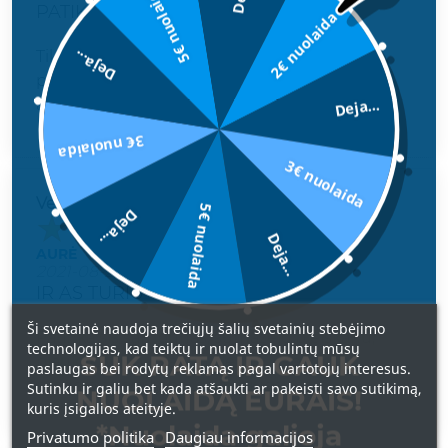
5€ nuolaida
PATIKO
2€ nuolaida
Deja...
Tikrai geras šampūnas, labai gerai išplauna
plaukus, naudoju tik pora savaičių, tačiau
Deja...
atrodo, kad tikrai mažiau slenka plaukai.
3€ nuolaida
3€ nuolaida
Vertinimas
5€ nuolaida
Deja...
Deja...
AURĖ
2021-08-24
IR AS TURIU
Ši svetainė naudoja trečiųjų šalių svetainių stebėjimo
Patinka sis sampunas, sumazejo pleiskanu,
technologijas, kad teiktų ir nuolat tobulintų mūsų
SUK RATĄ IR GAUK
plaukai zymiai maziau slenka ir sparciau
paslaugas bei rodytų reklamas pagal vartotojų interesus.
pradejo augti. Labai dziaugiuosi
Sutinku ir galiu bet kada atšaukti ar pakeisti savo sutikimą,
NUOLAIDĄ EURAIS!
kuris įsigalios ateityje.
*Nuolaida galioja
Privatumo politika
Daugiau informacijos