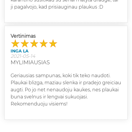
ji pagalvojo, kad prisiauginau plaukus :D
Vertinimas
INGA LA
2021-05-14
MYLIMIAUSIAS
Geriausias sampunas, koki tik teko naudoti.
Plaukai blizga, maziau slenka ir pradejo greiciau
augti. Po jo net nenaudoju kaukes, nes plaukai
buna svelnus ir lengvai sukuojasi.
Rekomenduoju visiems!