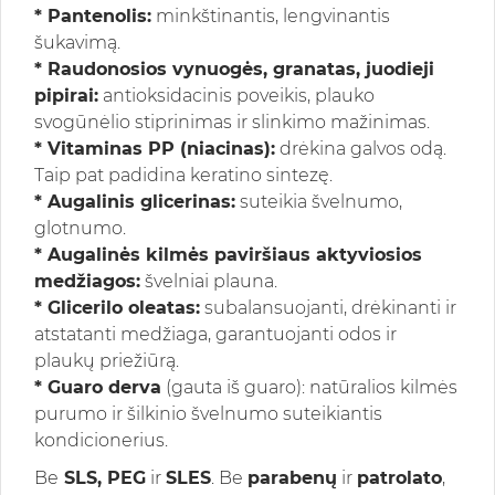
* Pantenolis:
minkštinantis, lengvinantis
šukavimą.
* Raudonosios vynuogės, granatas, juodieji
pipirai:
antioksidacinis poveikis, plauko
svogūnėlio stiprinimas ir slinkimo mažinimas.
* Vitaminas PP (niacinas):
drėkina galvos odą.
Taip pat padidina keratino sintezę.
* Augalinis glicerinas:
suteikia švelnumo,
glotnumo.
* Augalinės kilmės paviršiaus aktyviosios
medžiagos:
švelniai plauna.
* Glicerilo oleatas:
subalansuojanti, drėkinanti ir
atstatanti medžiaga, garantuojanti odos ir
plaukų priežiūrą.
* Guaro derva
(gauta iš guaro): natūralios kilmės
purumo ir šilkinio švelnumo suteikiantis
kondicionerius.
Be
SLS, PEG
ir
SLES
. Be
parabenų
ir
patrolato
,