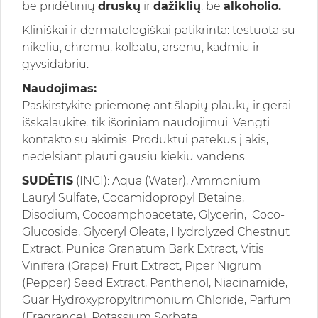
be pridėtinių
druskų
ir
dažiklių
, be
alkoholio.
Kliniškai ir dermatologiškai patikrinta: testuota su
nikeliu, chromu, kolbatu, arsenu, kadmiu ir
gyvsidabriu.
Naudojimas:
Paskirstykite priemonę ant šlapių plaukų ir gerai
išskalaukite. tik išoriniam naudojimui. Vengti
kontakto su akimis. Produktui patekus į akis,
nedelsiant plauti gausiu kiekiu vandens.
SUDĖTIS
(INCI): Aqua (Water), Ammonium
Lauryl Sulfate, Cocamidopropyl Betaine,
Disodium, Cocoamphoacetate, Glycerin, Coco-
Glucoside, Glyceryl Oleate, Hydrolyzed Chestnut
Extract, Punica Granatum Bark Extract, Vitis
Vinifera (Grape) Fruit Extract, Piper Nigrum
(Pepper) Seed Extract, Panthenol, Niacinamide,
Guar Hydroxypropyltrimonium Chloride, Parfum
(Fragrance), Potassium Sorbate,