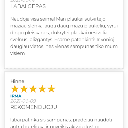
2021-06-14
LABAI GERAS
Naudoja visa seima! Man plaukai sutvirtejo,
maziau slenka, auga daug mazu plaukeliu, vyrui
dingo pleiskanos, dukrytei plaukai nesivelia,
svelnus, blizgantys. Esame patenkinti! Ir vonioj
daugiau vietos, nes vienas sampunas tiko mum
visiem
Hinne
IRMA
2021-06-09
REKOMENDUOJU
labai patinka sis sampunas, pradejau naudoti
antra buteliuka ir poveikis akivaizdus! po