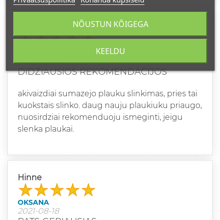
NÕUSTUN KÕIGEGA
Hinne
KEELDU
RENATA
2021-08-23
DIDZIAUSIOS REKOMENDACIJOS
akivaizdiai sumazejo plauku slinkimas, pries tai
kuokstais slinko. daug nauju plaukiuku priaugo,
nuosirdziai rekomenduoju ismeginti, jeigu
slenka plaukai.
Hinne
OKSANA
2021-08-18