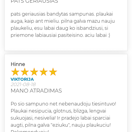
PATS GERIAUSIAS
pats geriausias bandytas sampunas. plaukai
auga, kaip ant mieliu. pilna galva mazu nauju
plaukeliu, esu labai daug ko isbandziusi, si
priemone labiausiai pasiteisino. aciu labai :)
Hinne
VIKTORIJA
2021-08-18
MANO ATRADIMAS
Po sio sampuno net nebenaudoju tiesintuvo!
Plaukai nesipucia, glotnus, blizga, lengvai
sukuojasi, nesivelia! Ir pradejo labai sparciai
augti, pilna galva "eziuku", nauju plaukuciu!