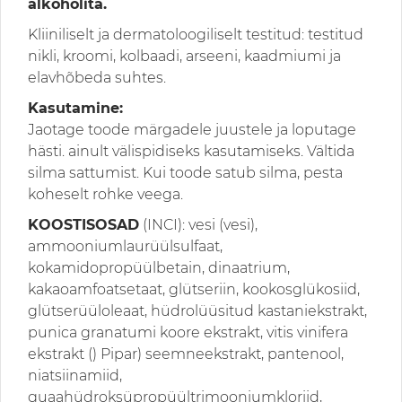
alkoholita.
Kliiniliselt ja dermatoloogiliselt testitud: testitud
nikli, kroomi, kolbaadi, arseeni, kaadmiumi ja
elavhõbeda suhtes.
Kasutamine:
Jaotage toode märgadele juustele ja loputage
hästi. ainult välispidiseks kasutamiseks. Vältida
silma sattumist. Kui toode satub silma, pesta
koheselt rohke veega.
KOOSTISOSAD
(INCI): vesi (vesi),
ammooniumlaurüülsulfaat,
kokamidopropüülbetain, dinaatrium,
kakaoamfoatsetaat, glütseriin, kookosglükosiid,
glütserüüloleaat, hüdrolüüsitud kastaniekstrakt,
punica granatumi koore ekstrakt, vitis vinifera
ekstrakt () Pipar) seemneekstrakt, pantenool,
niatsiinamiid,
guaahüdroksüpropüültrimooniumkloriid,