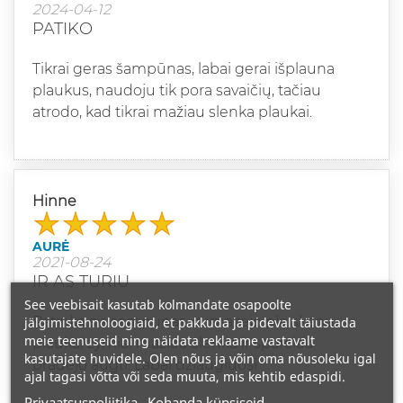
2024-04-12
PATIKO
Tikrai geras šampūnas, labai gerai išplauna
plaukus, naudoju tik pora savaičių, tačiau
atrodo, kad tikrai mažiau slenka plaukai.
Hinne
AURĖ
2021-08-24
IR AS TURIU
See veebisait kasutab kolmandate osapoolte
Patinka sis sampunas, sumazejo pleiskanu,
jälgimistehnoloogiaid, et pakkuda ja pidevalt täiustada
meie teenuseid ning näidata reklaame vastavalt
plaukai zymiai maziau slenka ir sparciau
kasutajate huvidele. Olen nõus ja võin oma nõusoleku igal
pradejo augti. Labai dziaugiuosi
ajal tagasi võtta või seda muuta, mis kehtib edaspidi.
Privaatsuspoliitika
Kohanda küpsiseid