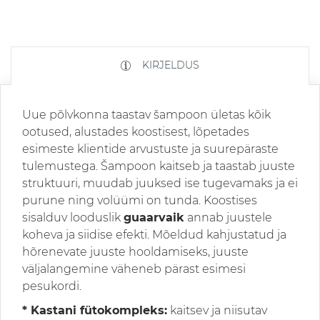
KIRJELDUS
Uue põlvkonna taastav šampoon ületas kõik
ootused, alustades koostisest, lõpetades
esimeste klientide arvustuste ja suurepäraste
tulemustega. Šampoon kaitseb ja taastab juuste
struktuuri, muudab juuksed ise tugevamaks ja ei
purune ning volüümi on tunda. Koostises
sisalduv looduslik
guaarvaik
annab juustele
koheva ja siidise efekti. Mõeldud kahjustatud ja
hõrenevate juuste hooldamiseks, juuste
väljalangemine väheneb pärast esimesi
pesukordi.
* Kastani fütokompleks:
kaitsev ja niisutav