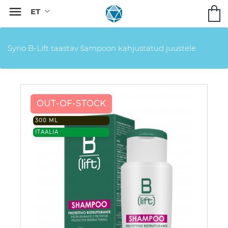

Syrio B-Lift taastav šampoon kahjustatud juustele
OUT-OF-STOCK
300 ML
ITAALIA