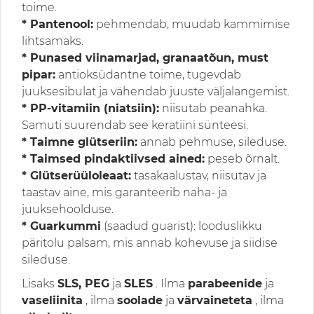
toime.
* Pantenool:
pehmendab, muudab kammimise
lihtsamaks.
* Punased viinamarjad, granaatõun, must
pipar:
antioksüdantne toime, tugevdab
juuksesibulat ja vähendab juuste väljalangemist.
* PP-vitamiin (niatsiin):
niisutab peanahka.
Samuti suurendab see keratiini sünteesi.
* Taimne glütseriin:
annab pehmuse, sileduse.
* Taimsed pindaktiivsed ained:
peseb õrnalt.
* Glütserüüloleaat:
tasakaalustav, niisutav ja
taastav aine, mis garanteerib naha- ja
juuksehoolduse.
* Guarkummi
(saadud guarist): looduslikku
päritolu palsam, mis annab kohevuse ja siidise
sileduse.
Lisaks
SLS, PEG
ja
SLES
. Ilma
parabeenide
ja
vaseliinita
, ilma
soolade
ja
värvaineteta
, ilma