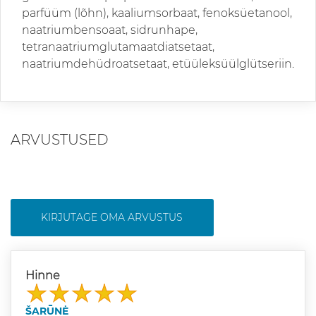
parfüüm (lõhn), kaaliumsorbaat, fenoksüetanool,
naatriumbensoaat, sidrunhape,
tetranaatriumglutamaatdiatsetaat,
naatriumdehüdroatsetaat, etüüleksüülglütseriin.
ARVUSTUSED
KIRJUTAGE OMA ARVUSTUS
Hinne
ŠARŪNĖ