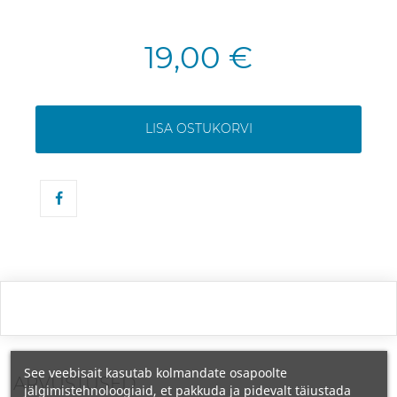
19,00 €
LISA OSTUKORVI
See veebisait kasutab kolmandate osapoolte
ARVUSTUSED
jälgimistehnoloogiaid, et pakkuda ja pidevalt täiustada