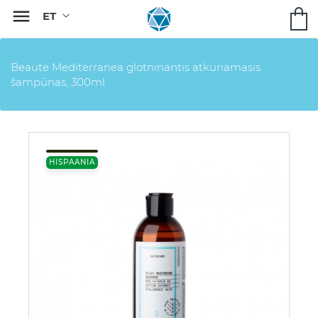

Beaute Mediterranea glotninantis atkuriamasis
šampūnas, 300ml
HISPAANIA