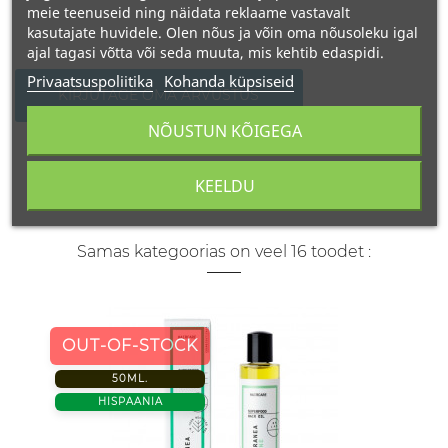
meie teenuseid ning näidata reklaame vastavalt
kasutajate huvidele. Olen nõus ja võin oma nõusoleku igal
ajal tagasi võtta või seda muuta, mis kehtib edaspidi.
Privaatsuspoliitika
Kohanda küpsiseid
KIRJUTAGE OMA ARVUSTUS
NÕUSTUN KÕIGEGA
KEELDU
Samas kategoorias on veel 16 toodet :
OUT-OF-STOCK
50ML.
HISPAANIA