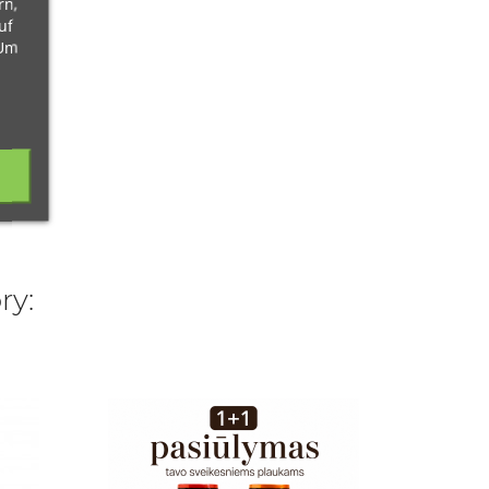
rn,
uf
 Um
ry:
750 M
SPANI