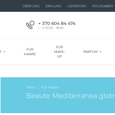
ÜBER UNS
ZAHLUNG
LIEFERUNG
RÜCKGABEN
+ 370 604 84 474
I - V: 10:00 - 18:00
FÜR
FÜR
T
MAKE-
PARFÜM
HAARE
UP
Heim
Für Haare
Beaute Mediterranea glot