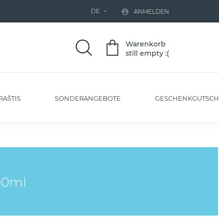
DE


ANMELDEN
Warenkorb
still empty :(
RAŠTIS
SONDERANGEBOTE
GESCHENKGUTSCH
00ml