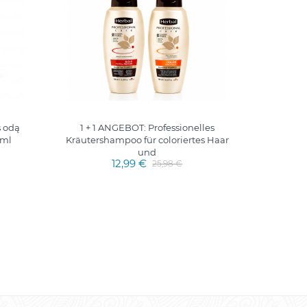
s odą
1 + 1 ANGEBOT: Professionelles
Kräuter-
0ml
Kräutershampoo für coloriertes Haar
und
12,99 €
25,98 €