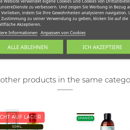
e Website verwendet eigene Cookies und Cookies von Drittanbiete
unsereDienste zu verbessern. Und zeigen Sie Werbung in Bezug a
 Vorlieben, indem Sie Ihre Gewohnheiten analysieren navigation.
 Zustimmung zu seiner Verwendung zu geben, klicken Sie auf die
ltfläche Akzeptieren.
tere Informationen
Anpassen von Cookies
ALLE ABLEHNEN
ICH AKZEPTIERE
 other products in the same catego
ICHT AUF LAGER
SPANIEN
50ML.