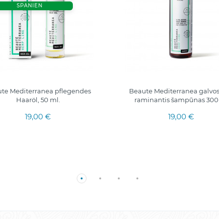
SPANIEN
te Mediterranea pflegendes
Beaute Mediterranea galvo
Haaröl, 50 ml.
raminantis šampūnas 30
19,00 €
19,00 €