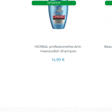
SPANIEN
les
HERBAL professionelles Anti-
Beau
ues und
Haarausfall-Shampoo
14,99 €