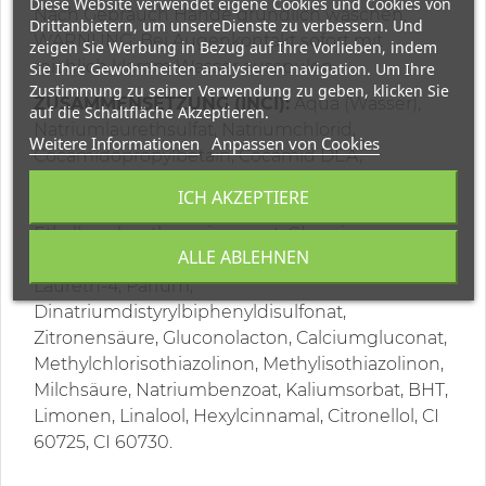
Diese Website verwendet eigene Cookies und Cookies von
Nach Gebrauch Hände gründlich waschen.
Drittanbietern, um unsereDienste zu verbessern. Und
WARNUNG: Bei Augenkontakt sofort mit
zeigen Sie Werbung in Bezug auf Ihre Vorlieben, indem
reichlich klarem Wasser ausspülen.
Sie Ihre Gewohnheiten analysieren navigation. Um Ihre
Zustimmung zu seiner Verwendung zu geben, klicken Sie
ZUSAMMENSETZUNG (INCI):
Aqua (Wasser),
auf die Schaltfläche Akzeptieren.
Natriumlaurethsulfat, Natriumchlorid,
Weitere Informationen
Anpassen von Cookies
Cocamidopropylbetain, Cocamid DEA,
Centaurea cyanus-Blütenextrakt, hydrolysierte
ICH AKZEPTIERE
Perle, Polyquaternium-10, Polyquaternium-7,
Ethylhexylmethoxycinnamat, Glycerin,
ALLE ABLEHNEN
Cocamidopropylaminoxid, Glykoldistearat,
Laureth-4, Parfum,
Dinatriumdistyrylbiphenyldisulfonat,
Zitronensäure, Gluconolacton, Calciumgluconat,
Methylchlorisothiazolinon, Methylisothiazolinon,
Milchsäure, Natriumbenzoat, Kaliumsorbat, BHT,
Limonen, Linalool, Hexylcinnamal, Citronellol, CI
60725, CI 60730.