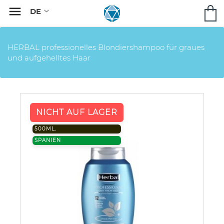

HERBAL professionelles Blondiershampoo für graues
und aufgehelltes Haar
NICHT AUF LAGER
500ML.
SPANIEN