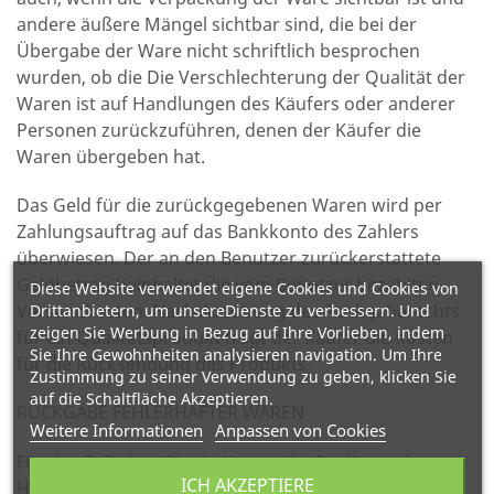
andere äußere Mängel sichtbar sind, die bei der
Übergabe der Ware nicht schriftlich besprochen
wurden, ob die Die Verschlechterung der Qualität der
Waren ist auf Handlungen des Käufers oder anderer
Personen zurückzuführen, denen der Käufer die
Waren übergeben hat.
Das Geld für die zurückgegebenen Waren wird per
Zahlungsauftrag auf das Bankkonto des Zahlers
überwiesen. Der an den Benutzer zurückerstattete
Geldbetrag beinhaltet die vom Benutzer bezahlten
Diese Website verwendet eigene Cookies und Cookies von
Versandkosten. Nach Ausübung des Rückgaberechts
Drittanbietern, um unsereDienste zu verbessern. Und
zeigen Sie Werbung in Bezug auf Ihre Vorlieben, indem
für ein Qualitätsprodukt trägt der Käufer die Kosten
Sie Ihre Gewohnheiten analysieren navigation. Um Ihre
für die Rücksendung des Produkts.
Zustimmung zu seiner Verwendung zu geben, klicken Sie
auf die Schaltfläche Akzeptieren.
RÜCKGABE FEHLERHAFTER WAREN
Weitere Informationen
Anpassen von Cookies
Für den Fall, dass Sie ein Kosmetik-, Parfüm- oder
ICH AKZEPTIERE
Hygieneprodukt von mangelhafter Qualität erworben