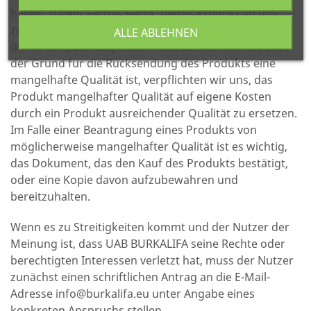
haben, haben Sie das Recht, dieses Produkt an uns
zurückzugeben. Ein defektes Produkt wird kostenlos
ALLE ABLEHNEN
durch ein Qualitätsprodukt ersetzt. Für den Fall, dass
der Grund für die Rücksendung des Produkts eine
mangelhafte Qualität ist, verpflichten wir uns, das
Produkt mangelhafter Qualität auf eigene Kosten
durch ein Produkt ausreichender Qualität zu ersetzen.
Im Falle einer Beantragung eines Produkts von
möglicherweise mangelhafter Qualität ist es wichtig,
das Dokument, das den Kauf des Produkts bestätigt,
oder eine Kopie davon aufzubewahren und
bereitzuhalten.
Wenn es zu Streitigkeiten kommt und der Nutzer der
Meinung ist, dass UAB BURKALIFA seine Rechte oder
berechtigten Interessen verletzt hat, muss der Nutzer
zunächst einen schriftlichen Antrag an die E-Mail-
Adresse
info@burkalifa.eu
unter Angabe eines
konkreten Anspruchs stellen.