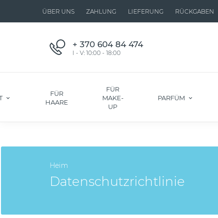
ÜBER UNS
ZAHLUNG
LIEFERUNG
RÜCKGABEN
+ 370 604 84 474
I - V: 10:00 - 18:00
FÜR
FÜR
T
MAKE-
PARFÜM
HAARE
UP
Heim
Datenschutzrichtlinie