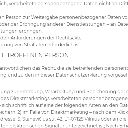
t sich, verarbeitete personenbezogene Daten nicht an Dr
enen Person zur Weitergabe personenbezogener Daten vor
g oder der Erbringung anderer Dienstleistungen – an Date
istungen erbringen,
ß den Anforderungen der Rechtsakte,
rung von Straftaten erforderlich ist.
 BETROFFENEN PERSON
rantwortlichen das Recht, die sie betreffenden persone
g und zu den in dieser Datenschutzerklärung vorgeseh
illigung zur Erhebung, Verarbeitung und Speicherung 
k des Direktmarketings verarbeiteten personenbezogen
ch schriftlich auf eine der folgenden Arten an den Dat
ern; 2) im Falle von Direktmarketing – nach dem Klicken
Adresse: S. Stanevičius str. 42, LT-07125 Vilnius oder an di
erten elektronischen Signatur unterzeichnet ist; Nach Er