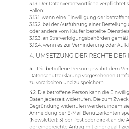
3.13. Der Datenverantwortliche verpflichte
Fällen:
3.13.1. wenn eine Einwilligung der betroff
3.13.2. bei der Ausführung einer Bestellun
oder andere vom Käufer bestellte Dienstle
3.13.3. an Strafverfolgungsbehörden gemä
3.13.4. wenn es zur Verhinderung oder Aufklä
4. UMSETZUNG DER RECHTE DER
4.1. Die betroffene Person gewährt dem Ve
Datenschutzerklärung vorgesehenen Umfan
zu verarbeiten und zu speichern.
4.2. Die betroffene Person kann die Einw
Daten jederzeit widerrufen. Die zum Zwec
Begründung widerrufen werden, indem sie si
Anmeldung per E-Mail Benutzerkonten speich
(Newsletter); 3) per Post oder direkt an die 
der eingereichte Antrag mit einer qualifizi