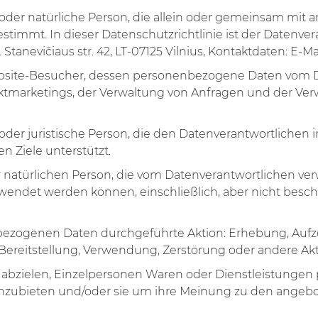
che oder natürliche Person, die allein oder gemeinsam 
immt. In dieser Datenschutzrichtlinie ist der Datenvera
tanevičiaus str. 42, LT-07125 Vilnius, Kontaktdaten: E-Ma
Website-Besucher, dessen personenbezogene Daten vom 
rektmarketings, der Verwaltung von Anfragen und der V
he oder juristische Person, die den Datenverantwortlic
 Ziele unterstützt.
 natürlichen Person, die vom Datenverantwortlichen ver
ndet werden können, einschließlich, aber nicht beschr
enbezogenen Daten durchgeführte Aktion: Erhebung, Auf
ereitstellung, Verwendung, Zerstörung oder andere Akti
auf abzielen, Einzelpersonen Waren oder Dienstleistungen 
anzubieten und/oder sie um ihre Meinung zu den angeb