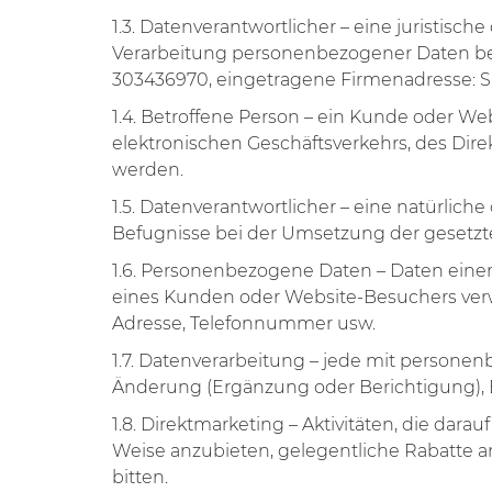
1.3. Datenverantwortlicher – eine juristis
Verarbeitung personenbezogener Daten best
303436970, eingetragene Firmenadresse: S. S
1.4. Betroffene Person – ein Kunde oder 
elektronischen Geschäftsverkehrs, des Di
werden.
1.5. Datenverantwortlicher – eine natürlic
Befugnisse bei der Umsetzung der gesetzten
1.6. Personenbezogene Daten – Daten einer
eines Kunden oder Website-Besuchers verwe
Adresse, Telefonnummer usw.
1.7. Datenverarbeitung – jede mit person
Änderung (Ergänzung oder Berichtigung), B
1.8. Direktmarketing – Aktivitäten, die dar
Weise anzubieten, gelegentliche Rabatte 
bitten.