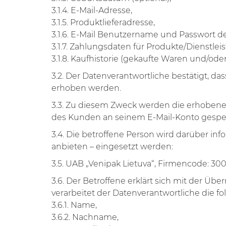
3.1.4. E-Mail-Adresse,
3.1.5. Produktlieferadresse,
3.1.6. E-Mail Benutzername und Passwort de
3.1.7. Zahlungsdaten für Produkte/Dienst
3.1.8. Kaufhistorie (gekaufte Waren und/oder
3.2. Der Datenverantwortliche bestätigt, d
erhoben werden.
3.3. Zu diesem Zweck werden die erhobene
des Kunden an seinem E-Mail-Konto gespei
3.4. Die betroffene Person wird darüber in
anbieten – eingesetzt werden:
3.5. UAB „Venipak Lietuva“, Firmencode: 3009
3.6. Der Betroffene erklärt sich mit der Ü
verarbeitet der Datenverantwortliche die
3.6.1. Name,
3.6.2. Nachname,