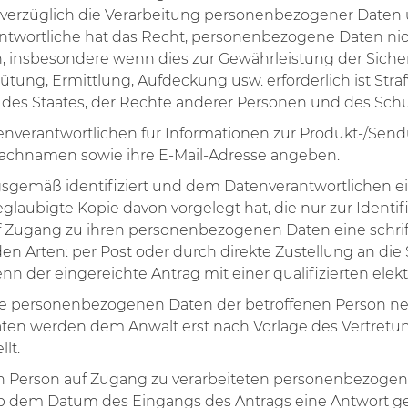
nverzüglich die Verarbeitung personenbezogener Daten
wortliche hat das Recht, personenbezogene Daten nich
, insbesondere wenn dies zur Gewährleistung der Sicher
ütung, Ermittlung, Aufdeckung usw. erforderlich ist Str
en des Staates, der Rechte anderer Personen und des Schu
enverantwortlichen für Informationen zur Produkt-/Sen
 Nachnamen sowie ihre E-Mail-Adresse angeben.
ungsgemäß identifiziert und dem Datenverantwortlichen 
beglaubigte Kopie davon vorgelegt hat, die nur zur Ident
f Zugang zu ihren personenbezogenen Daten eine schrif
 Arten: per Post oder durch direkte Zustellung an die S. 
enn der eingereichte Antrag mit einer qualifizierten elek
die personenbezogenen Daten der betroffenen Person ne
aten werden dem Anwalt erst nach Vorlage des Vertret
lt.
enen Person auf Zugang zu verarbeiteten personenbezog
 ab dem Datum des Eingangs des Antrags eine Antwort g