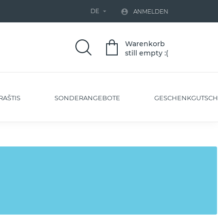
DE


ANMELDEN
Warenkorb
still empty :(
RAŠTIS
SONDERANGEBOTE
GESCHENKGUTSCH