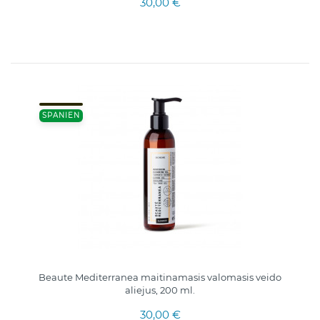
30,00 €
SPANIEN
Beaute Mediterranea maitinamasis valomasis veido
aliejus, 200 ml.
30,00 €