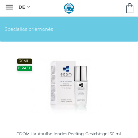

Specialios priemonės
30ML.
ISRAEL
EDOM Hautaufhellendes Peeling-Gesichtsgel 30 ml.