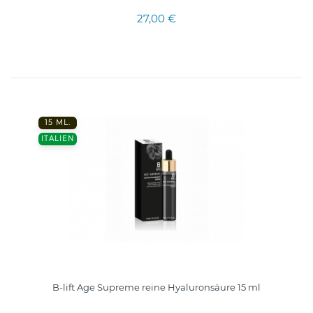
27,00 €
15 ML.
ITALIEN
B-lift Age Supreme reine Hyaluronsäure 15 ml