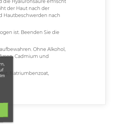
die Hyaluronsäure erfrischt
eiht der Haut nach der
und Hautbeschwerden nach
zogen ist. Beenden Sie die
aufbewahren. Ohne Alkohol,
t, Arsen, Cadmium und
rn,
uf
onat, Natriumbenzoat,
 Um