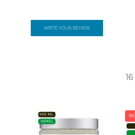
WRITE YOUR REVIEW
16
400 ML.
N
ISRAEL