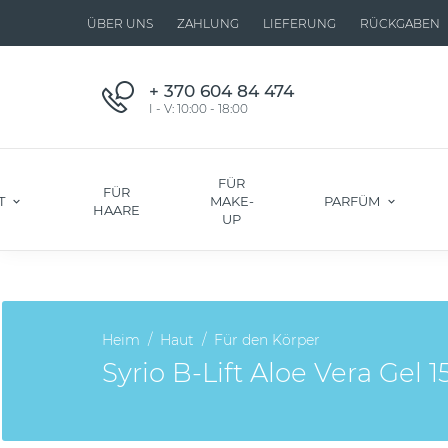
ÜBER UNS
ZAHLUNG
LIEFERUNG
RÜCKGABEN
+ 370 604 84 474
I - V: 10:00 - 18:00
FÜR
FÜR
T
MAKE-
PARFÜM
HAARE
UP
Heim
Haut
Für den Körper
Syrio B-Lift Aloe Vera Gel 1