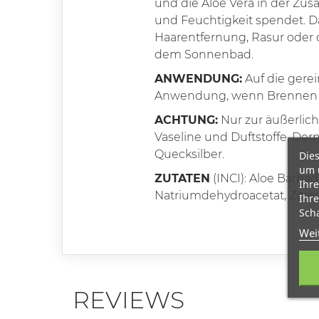
und die Aloe Vera in der Zu
und Feuchtigkeit spendet. Das
Haarentfernung, Rasur ode
dem Sonnenbad.
ANWENDUNG:
Auf die gerei
Anwendung, wenn Brennen o
ACHTUNG:
Nur zur äußerlic
Vaseline und Duftstoffe. Der
Quecksilber.
Dies
um 
ZUTATEN
(INCI): Aloe Barba
Ihre
Natriumdehydroacetat, Zitro
Ihre
Scha
Wei
REVIEWS