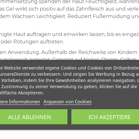
sammensetzung spenden der Haut Feuchtigkeit, während 
 Gel wirkt sich positiv auf das Zahnfleisch aus und verl
r dem Wachsen Leichtigkeit. Reduziert Fußermüdung 
nigte Haut auftragen und einwirken lassen, bis es einge
der Rötungen auftreten.
hen Anwendung. Außerhalb der Reichweite von Kindern 
matologisch getestet. Getestet auf Nickel, Chrom, Colba
e Website verwendet eigene Cookies und Cookies von Drittanbiete
unsereDienste zu verbessern. Und zeigen Sie Werbung in Bezug a
densis-Blattsaft, Xanthangummi, Glycerin, Natriumhyalur
 Vorlieben, indem Sie Ihre Gewohnheiten analysieren navigation.
nensäure.
 Zustimmung zu seiner Verwendung zu geben, klicken Sie auf die
ltfläche Akzeptieren.
tere Informationen
Anpassen von Cookies
ALLE ABLEHNEN
ICH AKZEPTIERE