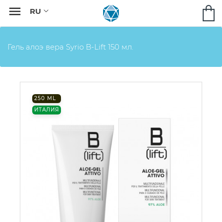

Гель алоэ вера Syrio B-Lift 150 мл.
250 ML
ИТАЛИЯ