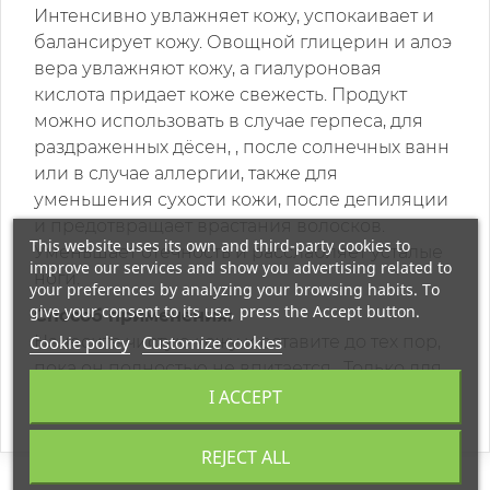
Интенсивно увлажняет кожу, успокаивает и
балансирует кожу. Овощной глицерин и алоэ
вера увлажняют кожу, а гиалуроновая
кислота придает коже свежесть. Продукт
можно использовать в случае герпеса, для
раздраженных дёсен, , после солнечных ванн
или в случае аллергии, также для
уменьшения сухости кожи, после депиляции
и предотвращает врастания волосков.
This website uses its own and third-party cookies to
Уменьшает отечность и расслабляет усталые
improve our services and show you advertising related to
ноги.
your preferences by analyzing your browsing habits. To
give your consent to its use, press the Accept button.
Способ применения:
Cookie policy
Customize cookies
Нанесите чистую кожу и оставите до тех пор,
пока он полностью не впитается. Только для
внешнего использования.
I ACCEPT
REJECT ALL