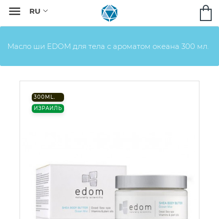

Масло ши EDOM для тела с ароматом океана 300 мл.
300ML.
ИЗРАИЛЬ