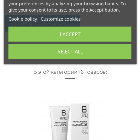
your preferences by analyzing your browsing habits. To
give your consent to its use, press the Accept button.
Cookie policy
Customize cookies
WRITE YOUR REVIEW
I ACCEPT
REJECT ALL
В этой категории 16 товаров: